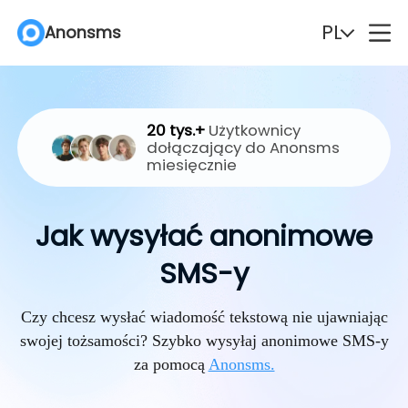
PL
Anonsms
English
Español
20 tys.+
Użytkownicy
Deutsch
Português
dołączający do Anonsms
miesięcznie
Italiano
English (Philippines)
Jak wysyłać anonimowe
Português (Brasil)
Русский
SMS-y
Français
Nederlands
Czy chcesz wysłać wiadomość tekstową nie ujawniając
Türkçe
Polski
swojej tożsamości? Szybko wysyłaj anonimowe SMS-y
za pomocą
Anonsms.
Svenska
Norsk