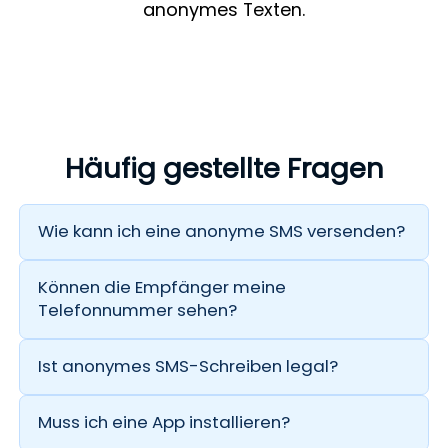
anonymes Texten.
Häufig gestellte Fragen
Wie kann ich eine anonyme SMS versenden?
Nutzen Sie einfach Anonsms. Geben Sie die
Telefonnummer des Empfängers ein, schreiben
Können die Empfänger meine
Sie Ihre Nachricht und klicken Sie auf die
Telefonnummer sehen?
Schaltfläche „Senden“.
Nein. Ihre persönliche Telefonnummer wird dem
Empfänger nicht angezeigt. Die
Ist anonymes SMS-Schreiben legal?
Absenderkennung wird von Ihnen frei gewählt, z.
Ja, anonymes Texten ist legal, wenn es
B. „Anonym“, „Wichtig“, „Unbekannt“ usw.
verantwortungsvoll und für rechtmäßige Zwecke
Muss ich eine App installieren?
genutzt wird.
Nein. Anonsms ist webbasiert. Sie müssen keine