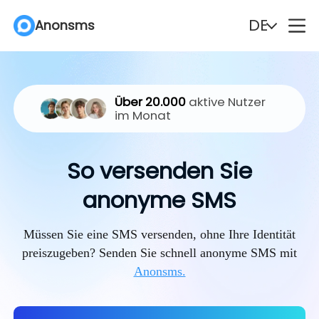
DE
Anonsms
English
Español
Über 20.000
aktive Nutzer
Deutsch
Português
im Monat
Italiano
English (Philippines)
So versenden Sie
Português (Brasil)
Русский
anonyme SMS
Français
Nederlands
Müssen Sie eine SMS versenden, ohne Ihre Identität
preiszugeben? Senden Sie schnell anonyme SMS mit
Türkçe
Polski
Anonsms.
Svenska
Norsk