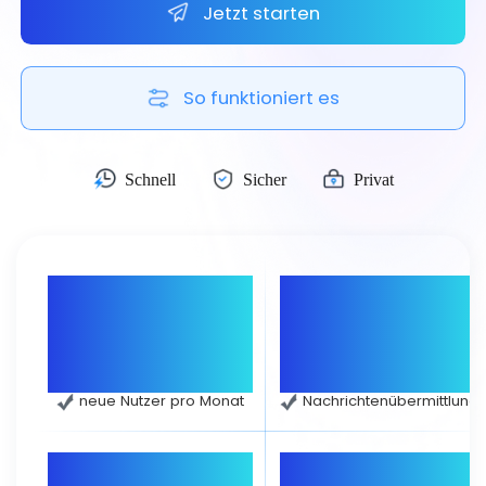
Jetzt starten
Čeština
Dansk
Suomi
So funktioniert es
Schnell
Sicher
Privat
20.000+
15 Sekunden
neue Nutzer pro Monat
Nachrichtenübermittlung
0
99%