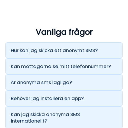
Vanliga frågor
Hur kan jag skicka ett anonymt SMS?
Använd helt enkelt Anonsms. Ange mottagarens
telefonnummer, skriv ditt meddelande och klicka
Kan mottagarna se mitt telefonnummer?
på skicka-knappen.
Nej. Ditt personliga telefonnummer visas inte för
mottagaren. Avsändar-ID:t kommer att ändras
Är anonyma sms lagliga?
till något du väljer, oavsett om det är Anonym,
Ja, anonyma sms är lagliga när de används
Viktig, Okänd osv.
ansvarsfullt och för lagliga ändamål.
Behöver jag installera en app?
Nej. Anonsms är webbaserat. Du behöver inte
ladda ner eller installera någon app. Öppna bara
Kan jag skicka anonyma SMS
din webbläsare, gå till webbplatsen och börja
internationellt?
skicka anonyma meddelanden.
Ja. Anonsms stöder att skicka SMS till alla länder i