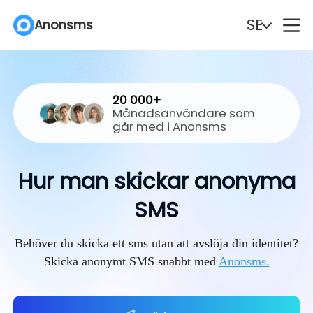
SE
Anonsms
English
Español
20 000+
Deutsch
Português
Månadsanvändare som
går med i Anonsms
Italiano
English (Philippines)
Hur man skickar anonyma
Português (Brasil)
Русский
SMS
Français
Nederlands
Behöver du skicka ett sms utan att avslöja din identitet?
Türkçe
Polski
Skicka anonymt SMS snabbt med
Anonsms.
Svenska
Norsk