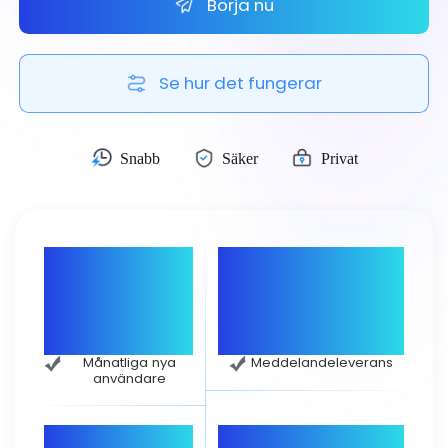
Börja nu
Čeština
Dansk
Se hur det fungerar
Suomi
Snabb
Säker
Privat
20 000+
15-talet
Månatliga nya
Meddelandeleverans
användare
0
99 %