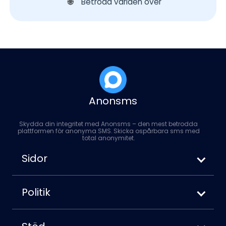
Betrodd världen över
🌐
Anonsms
Skydda din integritet med Anonsms – den mest betrodda
plattformen för anonyma SMS. Skicka ospårbara sms med
total anonymitet.
Sidor
Hur man skickar anonyma SMS
Anonsms vs. Anonymoustext
Politik
Så här blockerar du ditt nummer när du
Användarvillkor
skickar sms
Sekretesspolicy