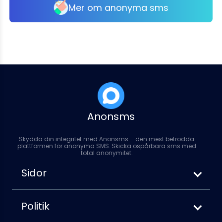
Mer om anonyma sms
Anonsms
Skydda din integritet med Anonsms – den mest betrodda
plattformen för anonyma SMS. Skicka ospårbara sms med
total anonymitet.
Sidor
Hur man skickar anonyma SMS
Anonsms vs. Anonymoustext
Politik
Så här blockerar du ditt nummer när du
Användarvillkor