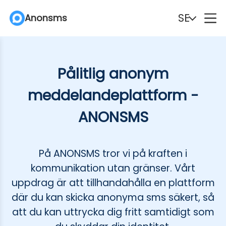
SE
Anonsms
English
Español
Pålitlig anonym
Deutsch
Português
meddelandeplattform -
Italiano
English (Philippines)
ANONSMS
Português (Brasil)
Русский
På ANONSMS tror vi på kraften i
Français
Nederlands
kommunikation utan gränser. Vårt
uppdrag är att tillhandahålla en plattform
Türkçe
Polski
där du kan skicka anonyma sms säkert, så
att du kan uttrycka dig fritt samtidigt som
Svenska
Norsk