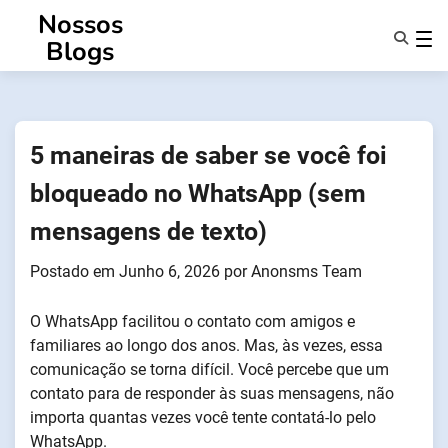
Saltar
Nossos
para
Blogs
o
conteúdo
Caraterísticas
Sobre Nós
Anonsms
5 maneiras de saber se você foi
Notificar Parceiros
bloqueado no WhatsApp (sem
mensagens de texto)
Postado em
Junho 6, 2026
por
Anonsms Team
O WhatsApp facilitou o contato com amigos e
familiares ao longo dos anos. Mas, às vezes, essa
comunicação se torna difícil. Você percebe que um
contato para de responder às suas mensagens, não
importa quantas vezes você tente contatá-lo pelo
WhatsApp.