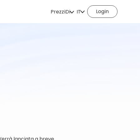
Login
Prezzi
Di
IT
Come funziona
English
Español
Deutsch
Português
Italiano
English (Philippine
Português (Brasil)
Русский
Français
Nederlands
Türkçe
Polski
Svenska
Norsk
Čeština
Dansk
Suomi
Verrà lanciata a breve