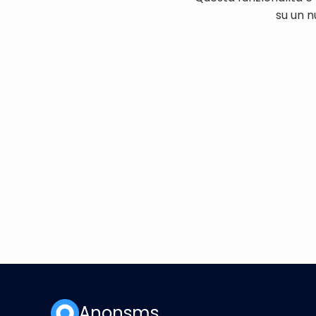
su un n
Anonsms