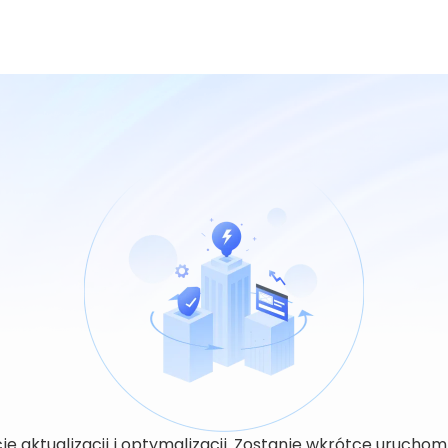
kcie aktualizacji i optymalizacji. Zostanie wkrótce uruch