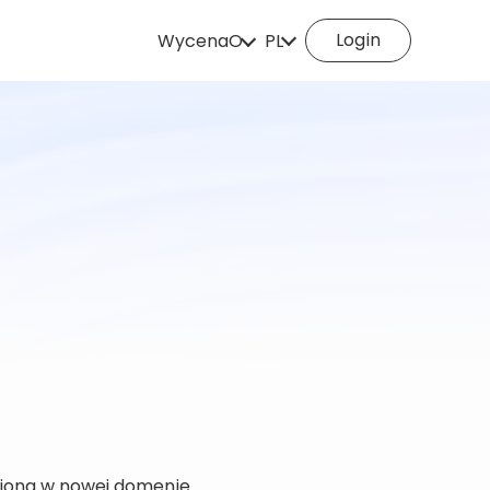
Login
Wycena
O
PL
Jak to działa?
English
Español
Deutsch
Português
Italiano
English (Philippine
Português (Brasil)
Русский
Français
Nederlands
Türkçe
Polski
Svenska
Norsk
Čeština
Dansk
Suomi
omiona w nowej domenie