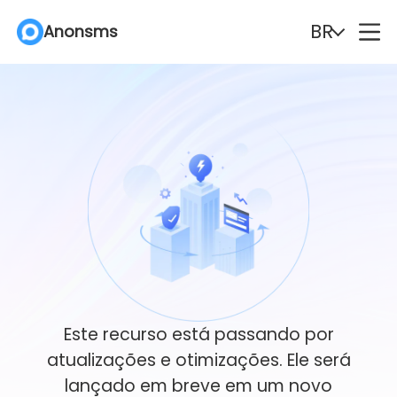
BR
Anonsms
English
Español
Deutsch
Português
Italiano
English (Philippines)
Português (Brasil)
Русский
Français
Nederlands
Türkçe
Polski
Este recurso está passando por
atualizações e otimizações. Ele será
Svenska
Norsk
lançado em breve em um novo