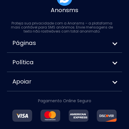
Anonsms
Proteja sua privacidade com a Anonsms – a plataforma
mais confiável para SMS anônimos. Envie mensagens de
texto não rastreáveis ​​com total anonimato.
Páginas
Como enviar SMS anônimos
Anonsms vs. Anonymoustext
Política
Como bloquear seu número ao enviar
Termos de serviço
mensagens de texto
Divulgação de dados privados
Apoiar
Política de cookies
Sobre nós
Aviso legal
Contato
Política de reembolso
Pagamento Online Seguro
Conta
Blogue