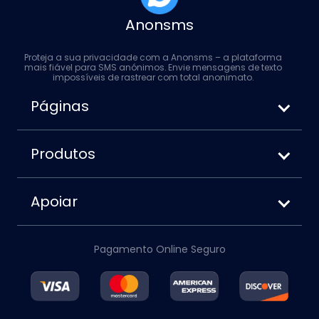
Anonsms
Proteja a sua privacidade com a Anonsms – a plataforma
mais fiável para SMS anónimos. Envie mensagens de texto
impossíveis de rastrear com total anonimato.
Páginas
Como enviar SMS anônimos
Anonsms vs. Anonymoustext
Produtos
Como bloquear seu número ao enviar
Termos de Serviço
mensagens de texto
Política de Privacidade
Apoiar
Política de Cookies
Sobre nós
Aviso Legal
Contate-nos
Política de reembolso
Pagamento Online Seguro
Conta
Blog