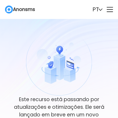
PT
Anonsms
English
Español
Deutsch
Português
Italiano
English (Philippines)
Português (Brasil)
Русский
Français
Nederlands
Türkçe
Polski
Este recurso está passando por
atualizações e otimizações. Ele será
Svenska
Norsk
lançado em breve em um novo