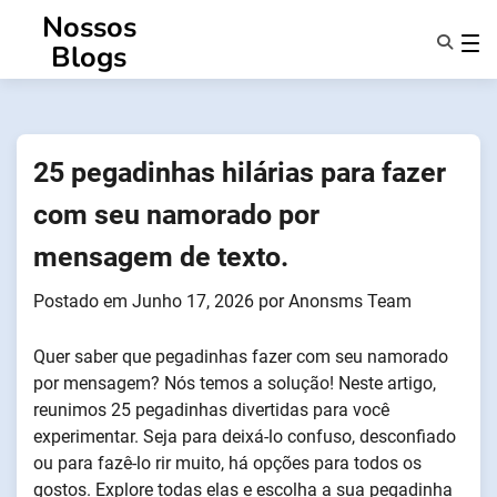
Saltar
Nossos
para
Blogs
o
conteúdo
Caraterísticas
Sobre Nós
Anonsms
25 pegadinhas hilárias para fazer
Notificar Parceiros
com seu namorado por
mensagem de texto.
Postado em
Junho 17, 2026
por
Anonsms Team
Quer saber que pegadinhas fazer com seu namorado
por mensagem? Nós temos a solução! Neste artigo,
reunimos 25 pegadinhas divertidas para você
experimentar. Seja para deixá-lo confuso, desconfiado
ou para fazê-lo rir muito, há opções para todos os
gostos. Explore todas elas e escolha a sua pegadinha