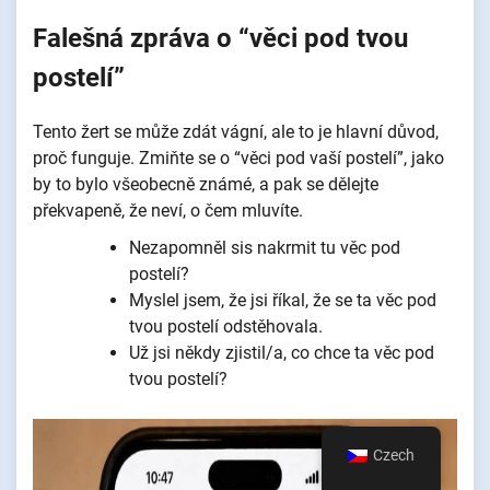
Falešná zpráva o “věci pod tvou
postelí”
Tento žert se může zdát vágní, ale to je hlavní důvod,
proč funguje. Zmiňte se o “věci pod vaší postelí”, jako
by to bylo všeobecně známé, a pak se dělejte
překvapeně, že neví, o čem mluvíte.
Nezapomněl sis nakrmit tu věc pod
postelí?
Myslel jsem, že jsi říkal, že se ta věc pod
tvou postelí odstěhovala.
Už jsi někdy zjistil/a, co chce ta věc pod
tvou postelí?
Czech