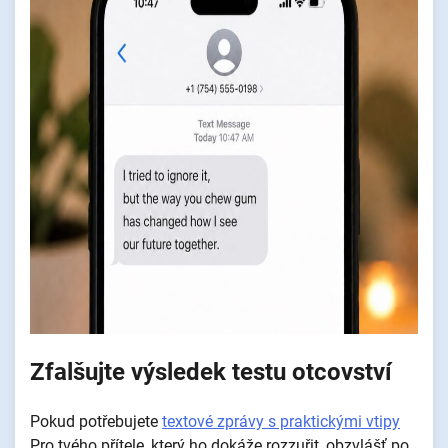
Zfalšujte výsledek testu otcovství
Pokud potřebujete
textové zprávy s praktickými vtipy
Pro tvého přítele, který ho dokáže rozzuřit, obzvlášť po