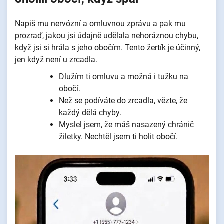
Napiš mu nervózní a omluvnou zprávu a pak mu
prozraď, jakou jsi údajně udělala nehoráznou chybu,
když jsi si hrála s jeho obočím. Tento žertík je účinný,
jen když není u zrcadla.
Dlužím ti omluvu a možná i tužku na
obočí.
Než se podíváte do zrcadla, vězte, že
každý dělá chyby.
Myslel jsem, že máš nasazený chránič
žiletky. Nechtěl jsem ti holit obočí.