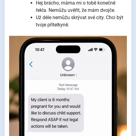
Hej brácho, máma mi o tobě konečně
řekla. Nemůžu uvěřit, že mám dvojče.
Už déle nemůžu skrývat své city. Chci být
tvoje přítelkyně.