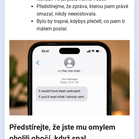
Předstírejme, že zpráva, kterou jsem právě
smazal, nikdy neexistovala.
Bylo by trapné, kdybys přečetl, co jsem ti
málem poslal.
Předstírejte, že jste mu omylem
oholili obočí, když spal