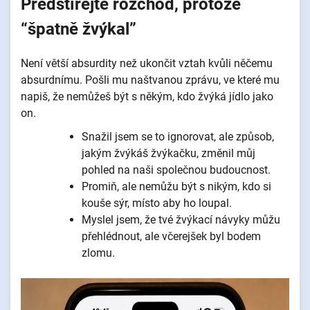
Předstírejte rozchod, protože
“špatně žvýkal”
Není větší absurdity než ukončit vztah kvůli něčemu
absurdnímu. Pošli mu naštvanou zprávu, ve které mu
napiš, že nemůžeš být s někým, kdo žvýká jídlo jako
on.
Snažil jsem se to ignorovat, ale způsob,
jakým žvýkáš žvýkačku, změnil můj
pohled na naši společnou budoucnost.
Promiň, ale nemůžu být s nikým, kdo si
kouše sýr, místo aby ho loupal.
Myslel jsem, že tvé žvýkací návyky můžu
přehlédnout, ale včerejšek byl bodem
zlomu.