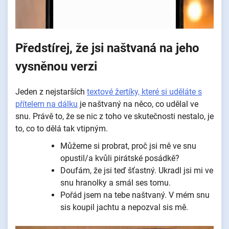
Předstírej, že jsi naštvaná na jeho
vysněnou verzi
Jeden z nejstarších
textové žertíky, které si uděláte s
přítelem na dálku
je naštvaný na něco, co udělal ve
snu. Právě to, že se nic z toho ve skutečnosti nestalo, je
to, co to dělá tak vtipným.
Můžeme si probrat, proč jsi mě ve snu
opustil/a kvůli pirátské posádkě?
Doufám, že jsi teď šťastný. Ukradl jsi mi ve
snu hranolky a smál ses tomu.
Pořád jsem na tebe naštvaný. V mém snu
sis koupil jachtu a nepozval sis mě.