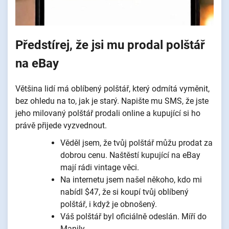
Předstírej, že jsi mu prodal polštář
na eBay
Většina lidí má oblíbený polštář, který odmítá vyměnit,
bez ohledu na to, jak je starý. Napište mu SMS, že jste
jeho milovaný polštář prodali online a kupující si ho
právě přijede vyzvednout.
Věděl jsem, že tvůj polštář můžu prodat za
dobrou cenu. Naštěstí kupující na eBay
mají rádi vintage věci.
Na internetu jsem našel někoho, kdo mi
nabídl $47, že si koupí tvůj oblíbený
polštář, i když je obnošený.
Váš polštář byl oficiálně odeslán. Míří do
Manily.