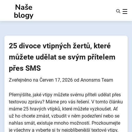
Přejít
Naše
k
blogy
obsahu
Funkce
O Nás
Anonymy
25 divoce vtipných žertů, které
NotifyPartners
můžete udělat se svým přítelem
přes SMS
Zveřejněno na
Červen 17, 2026
od
Anonsms Team
Přemýšlíte, jaké vtipy můžete svému příteli udělat přes
textovou zprávu? Máme pro vás řešení. V tomto článku
máme 25 hravých vtípků, které můžete vyzkoušet. Ať
už ho chcete zmást, vzbudit v něm podezření nebo se
nahlas smát, existuje mnoho možností. Prozkoumejte
je všechny a vyberte si ty nejoblíbenější textové vtipy,