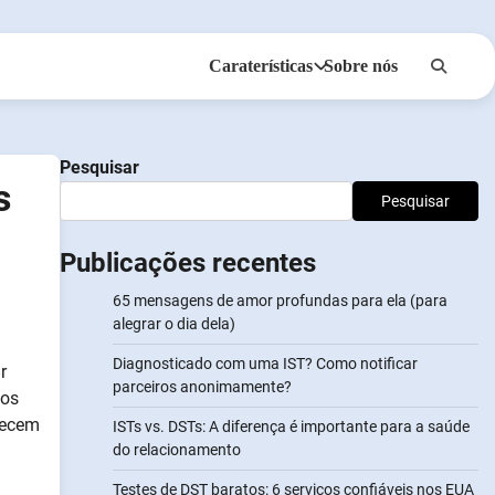
Caraterísticas
Sobre nós
Anonsms
Notificar Parceiros
Pesquisar
s
Pesquisar
Publicações recentes
65 mensagens de amor profundas para ela (para
alegrar o dia dela)
Diagnosticado com uma IST? Como notificar
r
parceiros anonimamente?
 os
lecem
ISTs vs. DSTs: A diferença é importante para a saúde
do relacionamento
Testes de DST baratos: 6 serviços confiáveis nos EUA