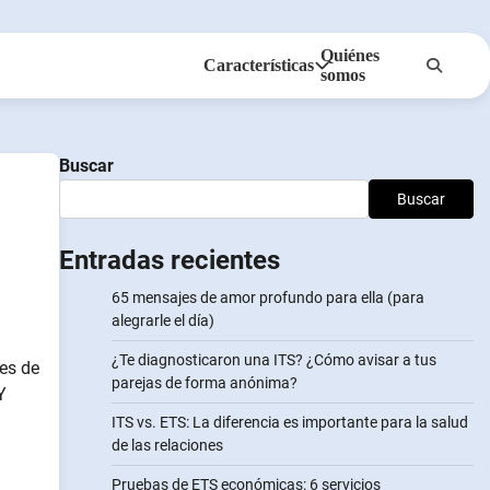
Quiénes
Características
somos
Anonsms
Notificar a los socios
Buscar
Buscar
Entradas recientes
65 mensajes de amor profundo para ella (para
alegrarle el día)
¿Te diagnosticaron una ITS? ¿Cómo avisar a tus
jes de
parejas de forma anónima?
Y
ITS vs. ETS: La diferencia es importante para la salud
de las relaciones
Pruebas de ETS económicas: 6 servicios