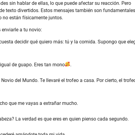
des sin hablar de ellas, lo que puede afectar su reacción. Pero
 de texto divertidos. Estos mensajes también son fundamentale
 no están físicamente juntos.
enviarle a tu novio:
uesta decidir qué quiero más: tú y la comida. Supongo que eleg
i igual de guapo. Eres tan mono
.
ovio del Mundo. Te llevaré el trofeo a casa. Por cierto, el trofe
mucho que me vayas a extrañar mucho.
abeza? La verdad es que eres en quien pienso cada segundo.
 cederé amándote toda mi vida.