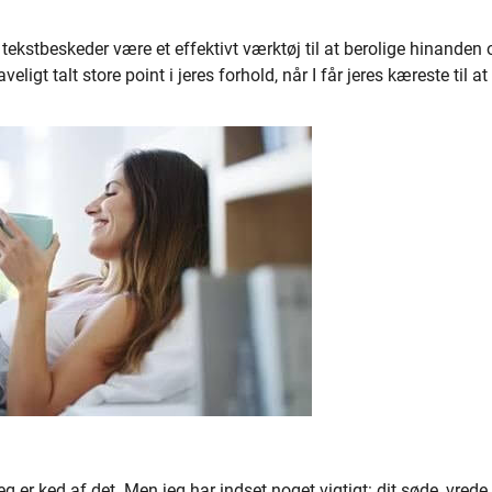
tekstbeskeder være et effektivt værktøj til at berolige hinanden 
igt talt store point i jeres forhold, når I får jeres kæreste til at
eg er ked af det. Men jeg har indset noget vigtigt: dit søde, vrede