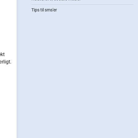
Tips til sms'er
ekt
rligt.