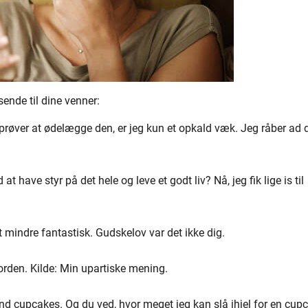
ende til dine venner:
røver at ødelægge den, er jeg kun et opkald væk. Jeg råber ad
 have styr på det hele og leve et godt liv? Nå, jeg fik lige is til
 mindre fantastisk. Gudskelov var det ikke dig.
orden. Kilde: Min upartiske mening.
end cupcakes. Og du ved, hvor meget jeg kan slå ihjel for en cup