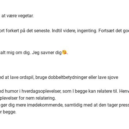
l at være vegetar.
t forkert på det seneste. Indtil videre, ingenting. Fortsæt det g
alt mig om dig. Jeg savner dig
.
 at lave ordspil, bruge dobbeltbetydninger eller lave sjove
d humor i hverdagsoplevelser, som I begge kan relatere til. Henvi
oplevelser for nem relatering.
gør dig mere imødekommende, samtidig med at den tager press
er begge.