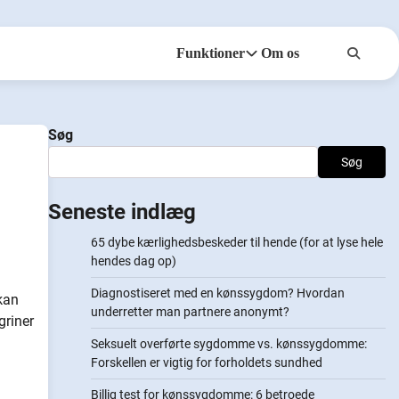
Funktioner
Om os
Anonymiteter
NotifyPartners
Søg
Søg
Seneste indlæg
65 dybe kærlighedsbeskeder til hende (for at lyse hele
hendes dag op)
Diagnostiseret med en kønssygdom? Hvordan
kan
underretter man partnere anonymt?
griner
Seksuelt overførte sygdomme vs. kønssygdomme:
Forskellen er vigtig for forholdets sundhed
Billig test for kønssygdomme: 6 betroede