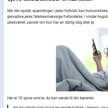
Når der opstår spændinger i jeres forhold, kan humoristiske 
genoplive jeres følelsesmæssige forbindelse. I vinder bogstavel
ubesværet, uanset om hun har en dårlig dag eller ej.
Her er 10 sjove sms'er, du kan sende til din kæreste:
Jeg har tænkt over, hvad jeg gjorde forkert, i timevis, og j