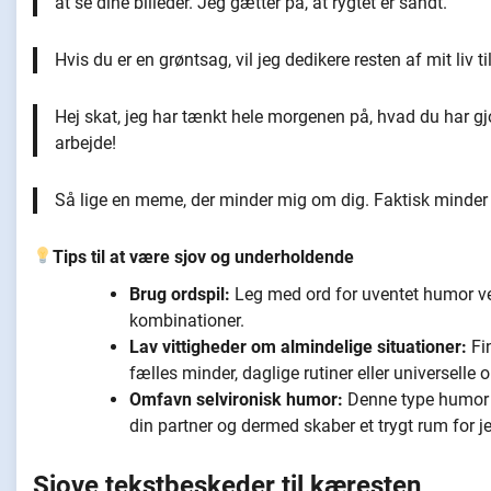
at se dine billeder. Jeg gætter på, at rygtet er sandt.
Hvis du er en grøntsag, vil jeg dedikere resten af mit liv ti
Hej skat, jeg har tænkt hele morgenen på, hvad du har gjor
arbejde!
Så lige en meme, der minder mig om dig. Faktisk minder 
Tips til at være sjov og underholdende
Brug ordspil:
Leg med ord for uventet humor ved
kombinationer.
Lav vittigheder om almindelige situationer:
Fin
fælles minder, daglige rutiner eller universelle 
Omfavn selvironisk humor:
Denne type humor 
din partner og dermed skaber et trygt rum for j
Sjove tekstbeskeder til kæresten