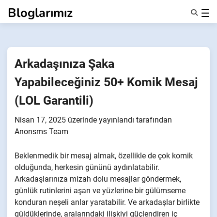
İçeriğe
Bloglarımız
geç
Özellikler
Hakkımızda
Anonsms
Arkadaşınıza Şaka
İş Ortaklarını Bildir
Yapabileceğiniz 50+ Komik Mesaj
(LOL Garantili)
Nisan 17, 2025
üzerinde yayınlandı
tarafından
Anonsms Team
Beklenmedik bir mesaj almak, özellikle de çok komik
olduğunda, herkesin gününü aydınlatabilir.
Arkadaşlarınıza mizah dolu mesajlar göndermek,
günlük rutinlerini aşan ve yüzlerine bir gülümseme
konduran neşeli anlar yaratabilir. Ve arkadaşlar birlikte
güldüklerinde, aralarındaki ilişkiyi güçlendiren iç