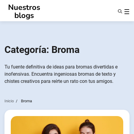
Ir
Nuestros
al
blogs
contenido
Características
Quiénes Somos
Anonsms
Categoría:
Broma
Notificar a los socios
Tu fuente definitiva de ideas para bromas divertidas e
inofensivas. Encuentra ingeniosas bromas de texto y
chistes creativos para reírte un rato con tus amigos.
Inicio
Broma