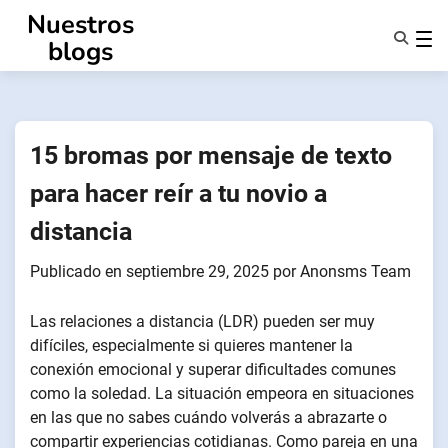
Ir
Nuestros
al
blogs
contenido
Características
Quiénes Somos
Anonsms
15 bromas por mensaje de texto
Notificar a los socios
para hacer reír a tu novio a
distancia
Publicado en
septiembre 29, 2025
por
Anonsms Team
Las relaciones a distancia (LDR) pueden ser muy
difíciles, especialmente si quieres mantener la
conexión emocional y superar dificultades comunes
como la soledad. La situación empeora en situaciones
en las que no sabes cuándo volverás a abrazarte o
compartir experiencias cotidianas. Como pareja en una