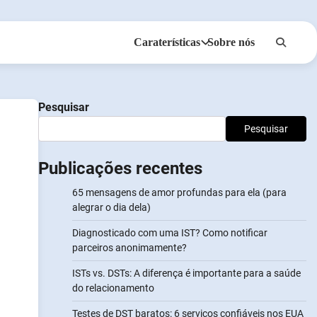
Caraterísticas
Sobre nós
Anonsms
Notificar Parceiros
Pesquisar
Pesquisar
Publicações recentes
65 mensagens de amor profundas para ela (para
alegrar o dia dela)
Diagnosticado com uma IST? Como notificar
parceiros anonimamente?
ISTs vs. DSTs: A diferença é importante para a saúde
a
do relacionamento
Testes de DST baratos: 6 serviços confiáveis nos EUA