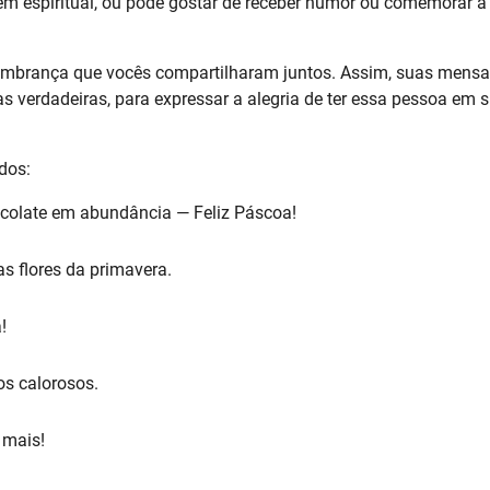
em espiritual, ou pode gostar de receber humor ou comemorar a
lembrança que vocês compartilharam juntos. Assim, suas mens
s verdadeiras, para expressar a alegria de ter essa pessoa em 
dos:
ocolate em abundância — Feliz Páscoa!
s flores da primavera.
!
s calorosos.
 mais!