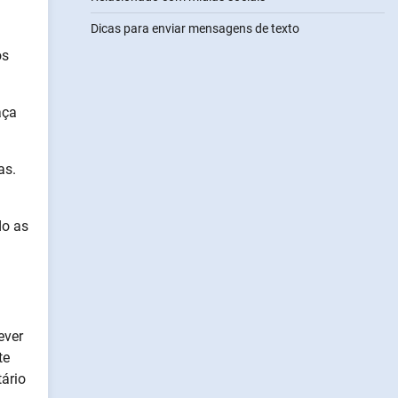
Dicas para enviar mensagens de texto
os
aça
as.
do as
ever
te
ário