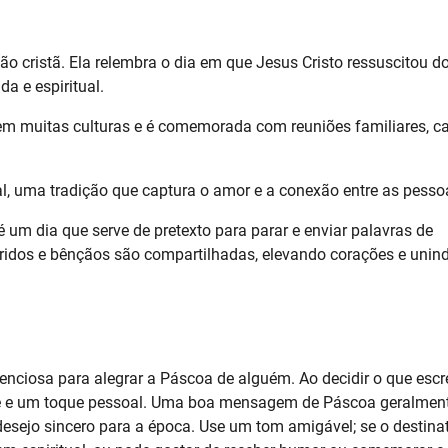
ão cristã. Ela relembra o dia em que Jesus Cristo ressuscitou d
a e espiritual.
 muitas culturas e é comemorada com reuniões familiares, c
, uma tradição que captura o amor e a conexão entre as pesso
um dia que serve de pretexto para parar e enviar palavras de
eridos e bênçãos são compartilhadas, elevando corações e unin
ciosa para alegrar a Páscoa de alguém. Ao decidir o que escr
ade e um toque pessoal. Uma boa mensagem de Páscoa geralmen
sejo sincero para a época. Use um tom amigável; se o destinat