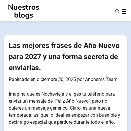
Ir
Nuestros
al
blogs
contenido
Características
Quiénes Somos
Anonsms
Las mejores frases de Año Nuevo
Notificar a los socios
para 2027 y una forma secreta de
enviarlas.
Publicado en
diciembre 30, 2025
por
Anonsms Team
Imagina que es Nochevieja y eliges tu teléfono para
enviar un mensaje de "Feliz Año Nuevo", pero no
quieres un mensaje genérico. Claro, es una nueva
temporada, así que lo ideal es empezar con buen pie y
decir algo especial que perdure durante todo el año.