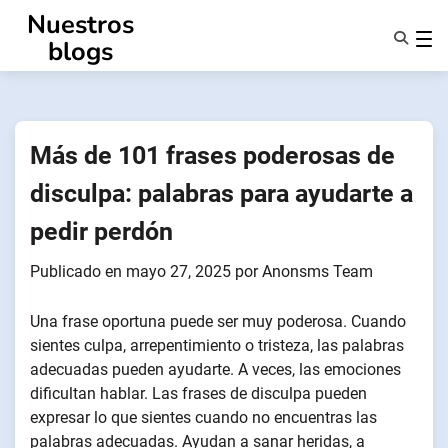
Ir
Nuestros
al
blogs
contenido
Características
Quiénes Somos
Anonsms
Más de 101 frases poderosas de
Notificar a los socios
disculpa: palabras para ayudarte a
pedir perdón
Publicado en
mayo 27, 2025
por
Anonsms Team
Una frase oportuna puede ser muy poderosa. Cuando
sientes culpa, arrepentimiento o tristeza, las palabras
adecuadas pueden ayudarte. A veces, las emociones
dificultan hablar. Las frases de disculpa pueden
expresar lo que sientes cuando no encuentras las
palabras adecuadas. Ayudan a sanar heridas, a