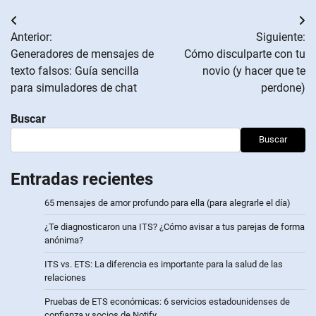
Navegación
Anterior:
Siguiente:
de
Generadores de mensajes de
Cómo disculparte con tu
texto falsos: Guía sencilla
novio (y hacer que te
entradas
para simuladores de chat
perdone)
Buscar
Buscar
Entradas recientes
65 mensajes de amor profundo para ella (para alegrarle el día)
¿Te diagnosticaron una ITS? ¿Cómo avisar a tus parejas de forma
anónima?
ITS vs. ETS: La diferencia es importante para la salud de las
relaciones
Pruebas de ETS económicas: 6 servicios estadounidenses de
confianza y socios de Notify