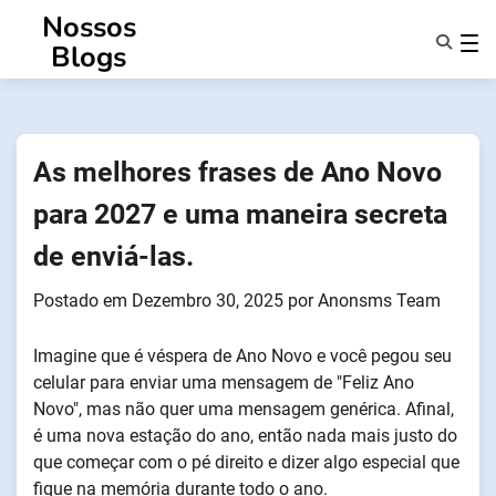
Saltar
Nossos
para
Blogs
o
conteúdo
Caraterísticas
Sobre Nós
Anonsms
As melhores frases de Ano Novo
Notificar Parceiros
para 2027 e uma maneira secreta
de enviá-las.
Postado em
Dezembro 30, 2025
por
Anonsms Team
Imagine que é véspera de Ano Novo e você pegou seu
celular para enviar uma mensagem de "Feliz Ano
Novo", mas não quer uma mensagem genérica. Afinal,
é uma nova estação do ano, então nada mais justo do
que começar com o pé direito e dizer algo especial que
fique na memória durante todo o ano.