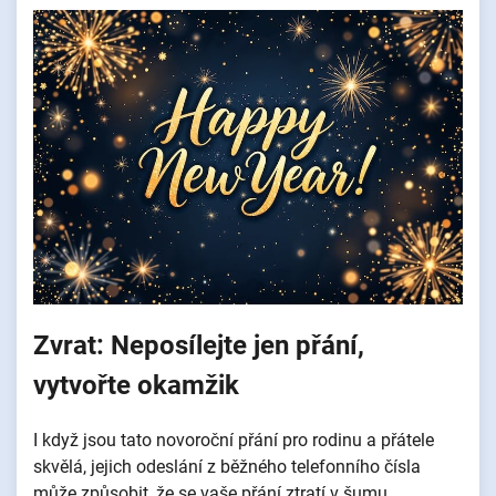
Zvrat: Neposílejte jen přání,
vytvořte okamžik
I když jsou tato novoroční přání pro rodinu a přátele
skvělá, jejich odeslání z běžného telefonního čísla
může způsobit, že se vaše přání ztratí v šumu