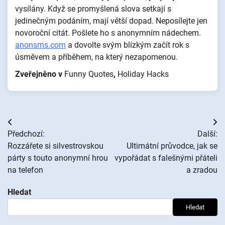
vysílány. Když se promyšlená slova setkají s
jedinečným podáním, mají větší dopad. Neposílejte jen
novoroční citát. Pošlete ho s anonymním nádechem.
anonsms.com
a dovolte svým blízkým začít rok s
úsměvem a příběhem, na který nezapomenou.
Zveřejněno v
Funny Quotes
,
Holiday Hacks
Navigace
Předchozí:
Další:
pro
Rozzářete si silvestrovskou
Ultimátní průvodce, jak se
párty s touto anonymní hrou
vypořádat s falešnými přáteli
příspěvek
na telefon
a zradou
Hledat
Hledat