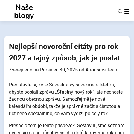
Přejít
Naše
k
blogy
obsahu
Funkce
O Nás
Anonymy
Nejlepší novoroční citáty pro rok
NotifyPartners
2027 a tajný způsob, jak je poslat
Zveřejněno na
Prosinec 30, 2025
od
Anonsms Team
Představte si, že je Silvestr a vy si vezmete telefon,
abyste poslali zprávu „Šťastný nový rok“, ale nechcete
žádnou obecnou zprávu. Samozřejmě je nové
kalendářní období, takže je správné začít s čistotou a
říct něco speciálního, co vám vydrží po celý rok.
Přesně o tom je tento příspěvek. Sestavili jsme seznam
nejlepších a nejpůsobivějších citátů k novému roku pro