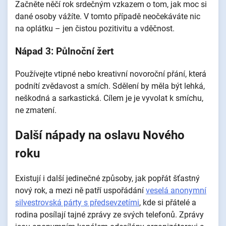
Začněte něčí rok srdečným vzkazem o tom, jak moc si
dané osoby vážíte. V tomto případě neočekáváte nic
na oplátku – jen čistou pozitivitu a vděčnost.
Nápad 3: Půlnoční žert
Používejte vtipné nebo kreativní novoroční přání, která
podnítí zvědavost a smích. Sdělení by měla být lehká,
neškodná a sarkastická. Cílem je je vyvolat k smíchu,
ne zmatení.
Další nápady na oslavu Nového
roku
Existují i další jedinečné způsoby, jak popřát šťastný
nový rok, a mezi ně patří uspořádání
veselá anonymní
silvestrovská párty s předsevzetími
, kde si přátelé a
rodina posílají tajné zprávy ze svých telefonů. Zprávy