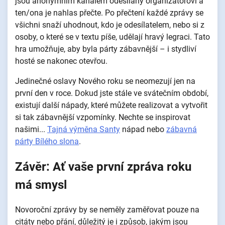
jsou anonymním kanálem odesílány organizátorovi a
ten/ona je nahlas přečte. Po přečtení každé zprávy se
všichni snaží uhodnout, kdo je odesílatelem, nebo si z
osoby, o které se v textu píše, udělají hravý legraci. Tato
hra umožňuje, aby byla párty zábavnější – i stydliví
hosté se nakonec otevřou.
Jedinečné oslavy Nového roku se neomezují jen na
první den v roce. Dokud jste stále ve svátečním období,
existují další nápady, které můžete realizovat a vytvořit
si tak zábavnější vzpomínky. Nechte se inspirovat
našimi...
Tajná výměna Santy
nápad nebo
zábavná
párty Bílého slona
.
Závěr: Ať vaše první zpráva roku
má smysl
Novoroční zprávy by se neměly zaměřovat pouze na
citáty nebo přání, důležitý je i způsob, jakým jsou