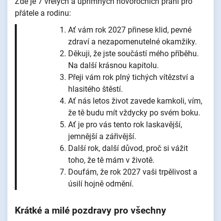
Zde je 7 vřelých a upřímných novoročních přání pro
přátele a rodinu:
Ať vám rok 2027 přinese klid, pevné
zdraví a nezapomenutelné okamžiky.
Děkuji, že jste součástí mého příběhu.
Na další krásnou kapitolu.
Přeji vám rok plný tichých vítězství a
hlasitého štěstí.
Ať nás letos život zavede kamkoli, vím,
že tě budu mít vždycky po svém boku.
Ať je pro vás tento rok laskavější,
jemnější a zářivější.
Další rok, další důvod, proč si vážit
toho, že tě mám v životě.
Doufám, že rok 2027 vaši trpělivost a
úsilí hojně odmění.
Krátké a milé pozdravy pro všechny