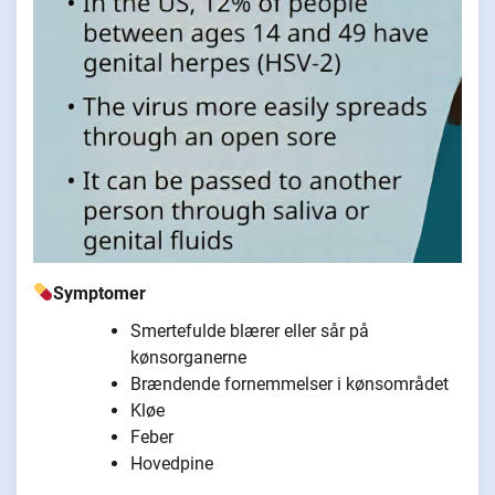
Symptomer
Smertefulde blærer eller sår på
kønsorganerne
Brændende fornemmelser i kønsområdet
Kløe
Feber
Hovedpine