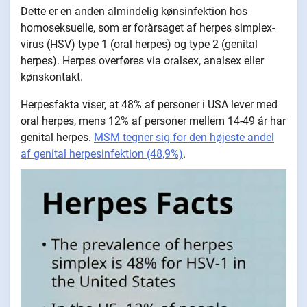
Dette er en anden almindelig kønsinfektion hos
homoseksuelle, som er forårsaget af herpes simplex-
virus (HSV) type 1 (oral herpes) og type 2 (genital
herpes). Herpes overføres via oralsex, analsex eller
kønskontakt.
Herpesfakta viser, at 48% af personer i USA lever med
oral herpes, mens 12% af personer mellem 14-49 år har
genital herpes.
MSM tegner sig for den højeste andel
af genital herpesinfektion (48,9%)
.