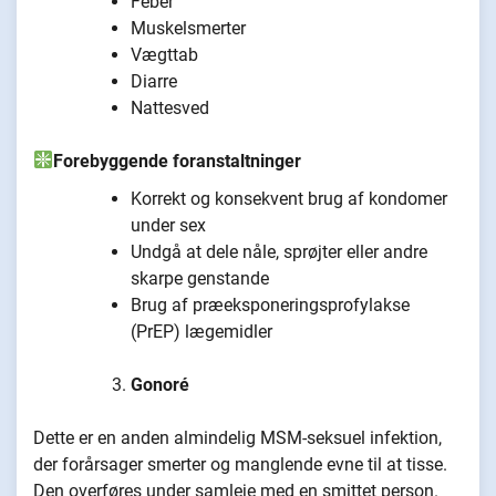
Feber
Muskelsmerter
Vægttab
Diarre
Nattesved
Forebyggende foranstaltninger
Korrekt og konsekvent brug af kondomer
under sex
Undgå at dele nåle, sprøjter eller andre
skarpe genstande
Brug af præeksponeringsprofylakse
(PrEP) lægemidler
Gonoré
Dette er en anden almindelig MSM-seksuel infektion,
der forårsager smerter og manglende evne til at tisse.
Den overføres under samleje med en smittet person.