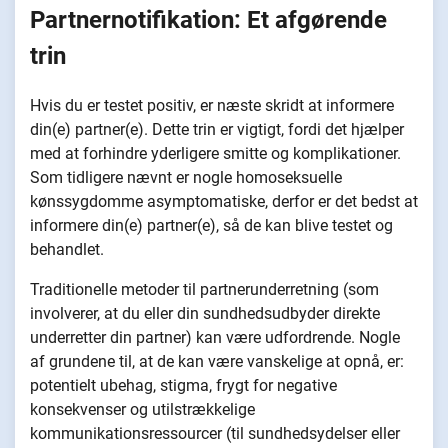
Partnernotifikation: Et afgørende
trin
Hvis du er testet positiv, er næste skridt at informere
din(e) partner(e). Dette trin er vigtigt, fordi det hjælper
med at forhindre yderligere smitte og komplikationer.
Som tidligere nævnt er nogle homoseksuelle
kønssygdomme asymptomatiske, derfor er det bedst at
informere din(e) partner(e), så de kan blive testet og
behandlet.
Traditionelle metoder til partnerunderretning (som
involverer, at du eller din sundhedsudbyder direkte
underretter din partner) kan være udfordrende. Nogle
af grundene til, at de kan være vanskelige at opnå, er:
potentielt ubehag, stigma, frygt for negative
konsekvenser og utilstrækkelige
kommunikationsressourcer (til sundhedsydelser eller