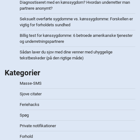
Diagnostiseret med en kønssygdom? Hvordan underretter man
partnere anonymt?
Seksuelt overførte sygdomme vs. kønssygdomme: Forskellen er
vigtig for forholdets sundhed
Billig test for kønssygdomme: 6 betroede amerikanske tjenester
og underretningspartnere
Sådan laver du sjov med dine venner med uhyggelige
tekstbeskeder (på den rigtige måde)
Kategorier
Masse-SMS
Sjove citater
Feriehacks
Spøg
Private notifikationer
Forhold