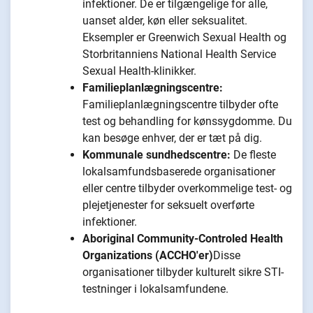
infektioner. De er tilgængelige for alle,
uanset alder, køn eller seksualitet.
Eksempler er Greenwich Sexual Health og
Storbritanniens National Health Service
Sexual Health-klinikker.
Familieplanlægningscentre:
Familieplanlægningscentre tilbyder ofte
test og behandling for kønssygdomme. Du
kan besøge enhver, der er tæt på dig.
Kommunale sundhedscentre:
De fleste
lokalsamfundsbaserede organisationer
eller centre tilbyder overkommelige test- og
plejetjenester for seksuelt overførte
infektioner.
Aboriginal Community-Controled Health
Organizations (ACCHO'er)
Disse
organisationer tilbyder kulturelt sikre STI-
testninger i lokalsamfundene.