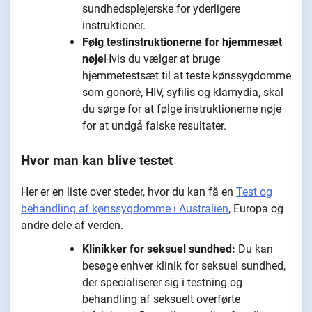
sundhedsplejerske for yderligere
instruktioner.
Følg testinstruktionerne for hjemmesæt
nøje
Hvis du vælger at bruge
hjemmetestsæt til at teste kønssygdomme
som gonoré, HIV, syfilis og klamydia, skal
du sørge for at følge instruktionerne nøje
for at undgå falske resultater.
Hvor man kan blive testet
Her er en liste over steder, hvor du kan få en
Test og
behandling af kønssygdomme i Australien
, Europa og
andre dele af verden.
Klinikker for seksuel sundhed:
Du kan
besøge enhver klinik for seksuel sundhed,
der specialiserer sig i testning og
behandling af seksuelt overførte