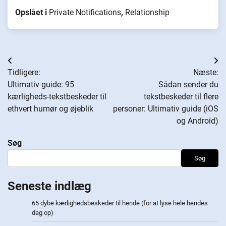
Opslået i
Private Notifications
,
Relationship
Indlægsnavigation
Tidligere:
Næste:
Ultimativ guide: 95
Sådan sender du
kærligheds-tekstbeskeder til
tekstbeskeder til flere
ethvert humør og øjeblik
personer: Ultimativ guide (iOS
og Android)
Søg
Søg
Seneste indlæg
65 dybe kærlighedsbeskeder til hende (for at lyse hele hendes
dag op)