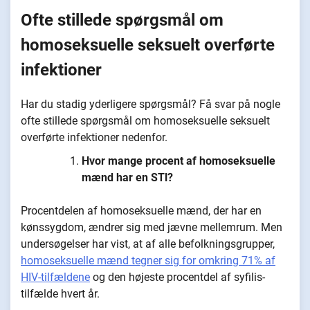
Ofte stillede spørgsmål om
homoseksuelle seksuelt overførte
infektioner
Har du stadig yderligere spørgsmål? Få svar på nogle
ofte stillede spørgsmål om homoseksuelle seksuelt
overførte infektioner nedenfor.
Hvor mange procent af homoseksuelle
mænd har en STl?
Procentdelen af homoseksuelle mænd, der har en
kønssygdom, ændrer sig med jævne mellemrum. Men
undersøgelser har vist, at af alle befolkningsgrupper,
homoseksuelle mænd tegner sig for omkring 71% af
HIV-tilfældene
og den højeste procentdel af syfilis-
tilfælde hvert år.