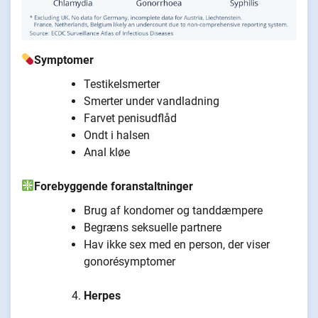
Symptomer
Testikelsmerter
Smerter under vandladning
Farvet penisudflåd
Ondt i halsen
Anal kløe
Forebyggende foranstaltninger
Brug af kondomer og tanddæmpere
Begræns seksuelle partnere
Hav ikke sex med en person, der viser
gonorésymptomer
Herpes