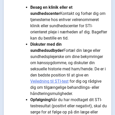
Besøg en klinik eller et
sundhedscenter
Kontakt og forhør dig om
tjenesterne hos enhver velrenommeret
klinik eller sundhedscenter for STI-
orienteret pleje i nærheden af dig. Bagefter
kan du bestille en tid.
Diskuter med din
sundhedsudbyder
Fortæl din læge eller
sundhedsplejerske om dine bekymringer
om kønssygdomme, og diskuter din
seksuelle historie med ham/hende. De er i
den bedste position til at give en
Vejledning til STI-test
for dig og rådgive
dig om tilgængelige behandlings- eller
håndteringsmuligheder.
Opfølgning
Når du har modtaget dit STI-
testresultat (positivt eller negativt), skal du
sørge for at følge op på din læge eller