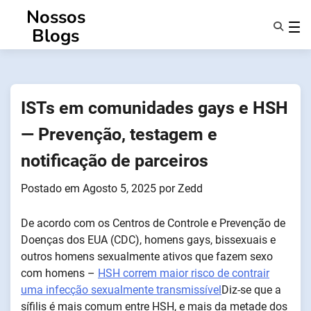
Saltar
Nossos
para
Blogs
o
conteúdo
Caraterísticas
Sobre Nós
Anonsms
ISTs em comunidades gays e HSH
Notificar Parceiros
— Prevenção, testagem e
notificação de parceiros
Postado em
Agosto 5, 2025
por
Zedd
De acordo com os Centros de Controle e Prevenção de
Doenças dos EUA (CDC), homens gays, bissexuais e
outros homens sexualmente ativos que fazem sexo
com homens –
HSH correm maior risco de contrair
uma infecção sexualmente transmissível
Diz-se que a
sífilis é mais comum entre HSH, e mais da metade dos