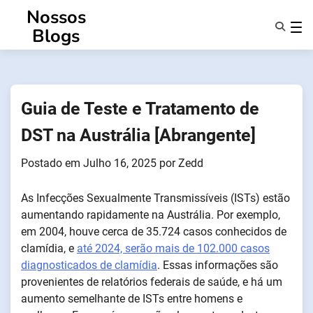
Saltar
Nossos
para
Blogs
o
conteúdo
Caraterísticas
Sobre Nós
Anonsms
Guia de Teste e Tratamento de
Notificar Parceiros
DST na Austrália [Abrangente]
Postado em
Julho 16, 2025
por
Zedd
As Infecções Sexualmente Transmissíveis (ISTs) estão
aumentando rapidamente na Austrália. Por exemplo,
em 2004, houve cerca de 35.724 casos conhecidos de
clamídia, e
até 2024, serão mais de 102.000 casos
diagnosticados de clamídia
. Essas informações são
provenientes de relatórios federais de saúde, e há um
aumento semelhante de ISTs entre homens e