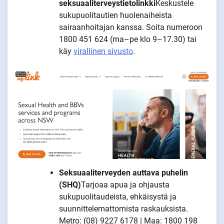
seksuaaliterveystietolinkki
Keskustele
sukupuolitautien huolenaiheista
sairaanhoitajan kanssa. Soita numeroon
1800 451 624 (ma–pe klo 9–17.30) tai
käy
virallinen sivusto
.
Seksuaaliterveyden auttava puhelin
(SHQ)
Tarjoaa apua ja ohjausta
sukupuolitaudeista, ehkäisystä ja
suunnittelemattomista raskauksista.
Metro: (08) 9227 6178 | Maa: 1800 198