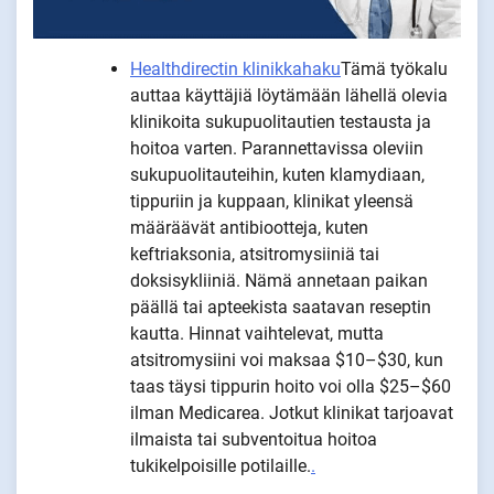
Healthdirectin klinikkahaku
Tämä työkalu
auttaa käyttäjiä löytämään lähellä olevia
klinikoita sukupuolitautien testausta ja
hoitoa varten. Parannettavissa oleviin
sukupuolitauteihin, kuten klamydiaan,
tippuriin ja kuppaan, klinikat yleensä
määräävät antibiootteja, kuten
keftriaksonia, atsitromysiiniä tai
doksisykliiniä. Nämä annetaan paikan
päällä tai apteekista saatavan reseptin
kautta. Hinnat vaihtelevat, mutta
atsitromysiini voi maksaa $10–$30, kun
taas täysi tippurin hoito voi olla $25–$60
ilman Medicarea. Jotkut klinikat tarjoavat
ilmaista tai subventoitua hoitoa
tukikelpoisille potilaille.
.