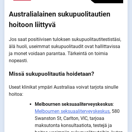
Australialainen sukupuolitautien
hoitoon liittyvä
Jos saat positiivisen tuloksen sukupuolitautitestistäsi,
älä huoli, useimmat sukupuolitaudit ovat hallittavissa
ja monet voidaan parantaa. Tärkeintä on toimia
nopeasti.
Missä sukupuolitautia hoidetaan?
Useat klinikat ympäri Australiaa voivat tarjota sinulle
hoitoa:
Melbournen seksuaaliterveyskeskus
:
Melbournen seksuaaliterveyskeskus
, 580
Swanston St, Carlton, VIC, tarjoaa
maksutonta konsultaatiota, testejä ja