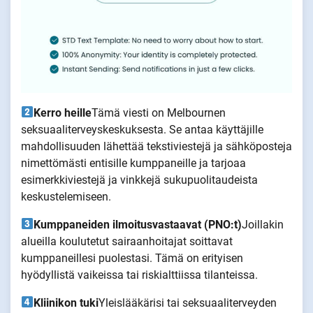
Kerro heille
Tämä viesti on Melbournen
seksuaaliterveyskeskuksesta. Se antaa käyttäjille
mahdollisuuden lähettää tekstiviestejä ja sähköposteja
nimettömästi entisille kumppaneille ja tarjoaa
esimerkkiviestejä ja vinkkejä sukupuolitaudeista
keskustelemiseen.
Kumppaneiden ilmoitusvastaavat (PNO:t)
Joillakin
alueilla koulutetut sairaanhoitajat soittavat
kumppaneillesi puolestasi. Tämä on erityisen
hyödyllistä vaikeissa tai riskialttiissa tilanteissa.
Kliinikon tuki
Yleislääkärisi tai seksuaaliterveyden