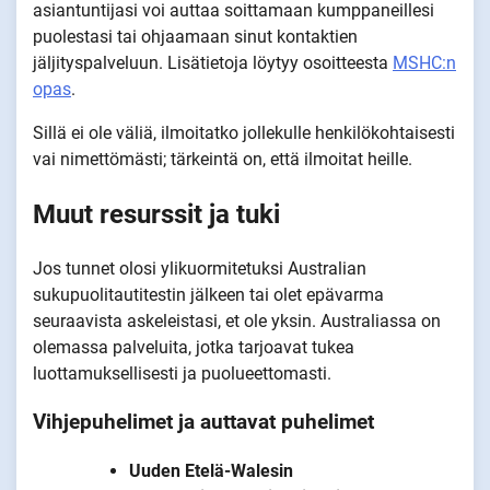
asiantuntijasi voi auttaa soittamaan kumppaneillesi
puolestasi tai ohjaamaan sinut kontaktien
jäljityspalveluun. Lisätietoja löytyy osoitteesta
MSHC:n
opas
.
Sillä ei ole väliä, ilmoitatko jollekulle henkilökohtaisesti
vai nimettömästi; tärkeintä on, että ilmoitat heille.
Muut resurssit ja tuki
Jos tunnet olosi ylikuormitetuksi Australian
sukupuolitautitestin jälkeen tai olet epävarma
seuraavista askeleistasi, et ole yksin. Australiassa on
olemassa palveluita, jotka tarjoavat tukea
luottamuksellisesti ja puolueettomasti.
Vihjepuhelimet ja auttavat puhelimet
Uuden Etelä-Walesin