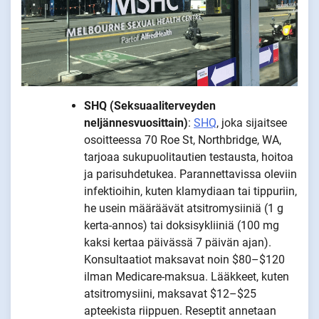
SHQ (Seksuaaliterveyden
neljännesvuosittain)
:
SHQ
, joka sijaitsee
osoitteessa 70 Roe St, Northbridge, WA,
tarjoaa sukupuolitautien testausta, hoitoa
ja parisuhdetukea. Parannettavissa oleviin
infektioihin, kuten klamydiaan tai tippuriin,
he usein määräävät atsitromysiiniä (1 g
kerta-annos) tai doksisykliiniä (100 mg
kaksi kertaa päivässä 7 päivän ajan).
Konsultaatiot maksavat noin $80–$120
ilman Medicare-maksua. Lääkkeet, kuten
atsitromysiini, maksavat $12–$25
apteekista riippuen. Reseptit annetaan