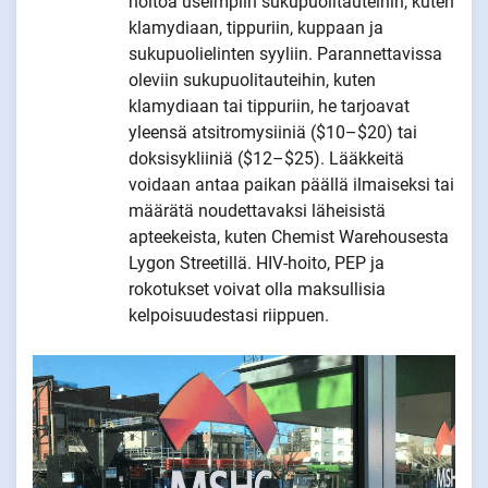
hoitoa useimpiin sukupuolitauteihin, kuten
klamydiaan, tippuriin, kuppaan ja
sukupuolielinten syyliin. Parannettavissa
oleviin sukupuolitauteihin, kuten
klamydiaan tai tippuriin, he tarjoavat
yleensä atsitromysiiniä ($10–$20) tai
doksisykliiniä ($12–$25). Lääkkeitä
voidaan antaa paikan päällä ilmaiseksi tai
määrätä noudettavaksi läheisistä
apteekeista, kuten Chemist Warehousesta
Lygon Streetillä. HIV-hoito, PEP ja
rokotukset voivat olla maksullisia
kelpoisuudestasi riippuen.