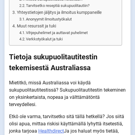
Tarvitsetko reseptiä sukupuolitautiin?
Yhteystietojen jäljitys ja ilmoitus kumppaneille
Anonyymit ilmoitustyökalut
Muut resurssit ja tuki
Vihjepuhelimet ja auttavat puhelimet
Verkkotyökalut ja tuki
Tietoja sukupuolitautitestin
tekemisestä Australiassa
Mietitkö, missä Australiassa voi käydä
sukupuolitautitestissä? Sukupuolitautitestin tekeminen
on yksinkertaista, nopeaa ja välttämätöntä
terveydellesi.
Etkö ole varma, tarvitsetko sitä tällä hetkellä? Jos siitä
olisi apua, mittaa riskisi käyttämällä lyhyttä itsetestiä,
jonka tarjoaa
Healthdirect
Ja jos haluat myös tietää,