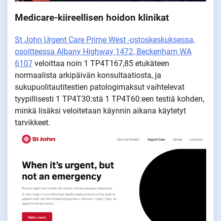
Medicare-kiireellisen hoidon klinikat
St John Urgent Care Prime West -ostoskeskuksessa,
osoitteessa Albany Highway 1472, Beckenham WA
6107
veloittaa noin 1 TP4T167,85 etukäteen
normaalista arkipäivän konsultaatiosta, ja
sukupuolitautitestien patologimaksut vaihtelevat
tyypillisesti 1 TP4T30:stä 1 TP4T60:een testiä kohden,
minkä lisäksi veloitetaan käynnin aikana käytetyt
tarvikkeet.