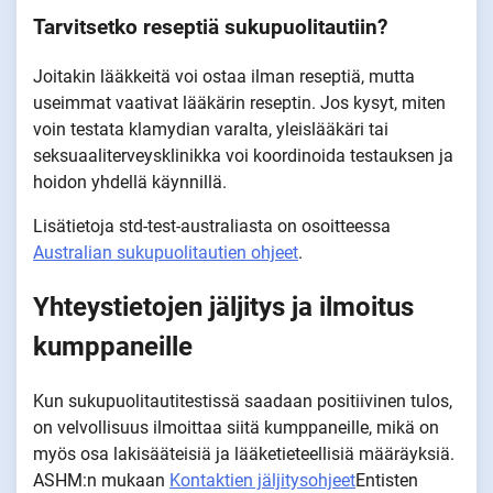
Tarvitsetko reseptiä sukupuolitautiin?
Joitakin lääkkeitä voi ostaa ilman reseptiä, mutta
useimmat vaativat lääkärin reseptin. Jos kysyt, miten
voin testata klamydian varalta, yleislääkäri tai
seksuaaliterveysklinikka voi koordinoida testauksen ja
hoidon yhdellä käynnillä.
Lisätietoja std-test-australiasta on osoitteessa
Australian sukupuolitautien ohjeet
.
Yhteystietojen jäljitys ja ilmoitus
kumppaneille
Kun sukupuolitautitestissä saadaan positiivinen tulos,
on velvollisuus ilmoittaa siitä kumppaneille, mikä on
myös osa lakisääteisiä ja lääketieteellisiä määräyksiä.
ASHM:n mukaan
Kontaktien jäljitysohjeet
Entisten