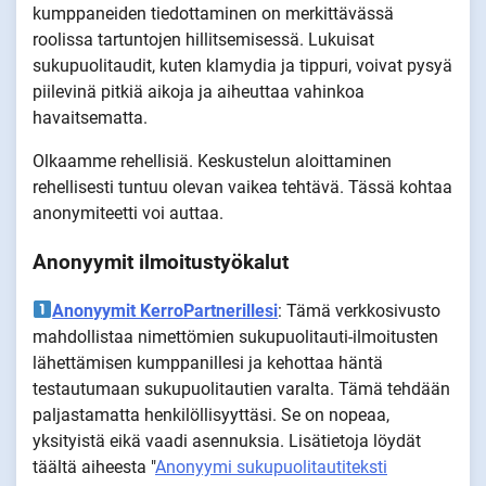
kumppaneiden tiedottaminen on merkittävässä
roolissa tartuntojen hillitsemisessä. Lukuisat
sukupuolitaudit, kuten klamydia ja tippuri, voivat pysyä
piilevinä pitkiä aikoja ja aiheuttaa vahinkoa
havaitsematta.
Olkaamme rehellisiä. Keskustelun aloittaminen
rehellisesti tuntuu olevan vaikea tehtävä. Tässä kohtaa
anonymiteetti voi auttaa.
Anonyymit ilmoitustyökalut
Anonyymit KerroPartnerillesi
: Tämä verkkosivusto
mahdollistaa nimettömien sukupuolitauti-ilmoitusten
lähettämisen kumppanillesi ja kehottaa häntä
testautumaan sukupuolitautien varalta. Tämä tehdään
paljastamatta henkilöllisyyttäsi. Se on nopeaa,
yksityistä eikä vaadi asennuksia. Lisätietoja löydät
täältä aiheesta "
Anonyymi sukupuolitautiteksti