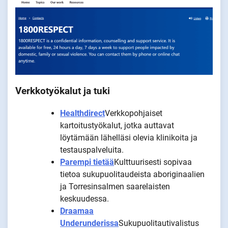
Verkkotyökalut ja tuki
Healthdirect
Verkkopohjaiset
kartoitustyökalut, jotka auttavat
löytämään lähelläsi olevia klinikoita ja
testauspalveluita.
Parempi tietää
Kulttuurisesti sopivaa
tietoa sukupuolitaudeista aboriginaalien
ja Torresinsalmen saarelaisten
keskuudessa.
Draamaa
Underunderissa
Sukupuolitautivalistus