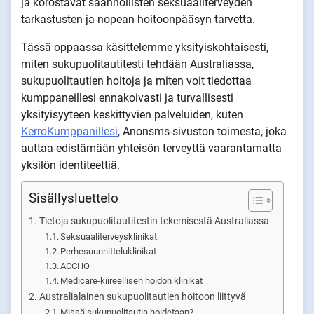
ja korostavat säännöllisten seksuaaliterveyden
tarkastusten ja nopean hoitoonpääsyn tarvetta.
Tässä oppaassa käsittelemme yksityiskohtaisesti,
miten sukupuolitautitesti tehdään Australiassa,
sukupuolitautien hoitoja ja miten voit tiedottaa
kumppaneillesi ennakoivasti ja turvallisesti
yksityisyyteen keskittyvien palveluiden, kuten
KerroKumppanillesi
, Anonsms-sivuston toimesta, joka
auttaa edistämään yhteisön terveyttä vaarantamatta
yksilön identiteettiä.
Sisällysluettelo
Tietoja sukupuolitautitestin tekemisestä Australiassa
Seksuaaliterveysklinikat:
Perhesuunnitteluklinikat
ACCHO
Medicare-kiireellisen hoidon klinikat
Australialainen sukupuolitautien hoitoon liittyvä
Missä sukupuolitautia hoidetaan?