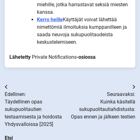
miehille, jotka harrastavat seksiä miesten
kanssa.
Kerro heille
Käyttäjät voivat lähettää
nimettömiä ilmoituksia kumppanilleen ja
saada neuvoja sukupuolitaudeista
keskustelemiseen.
Lähetetty
Private Notifications
-osiossa
Artikkelien
Edellinen:
Seuraavaksi:
selaus
Täydellinen opas
Kuinka käsitellä
sukupuolitautien
sukupuolitautiahdistusta:
testaamisesta ja hoidosta
Opas ennen ja jälkeen testien
Yhdysvalloissa [2025]
Etsi