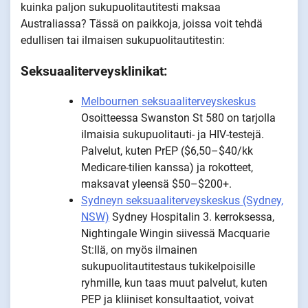
kuinka paljon sukupuolitautitesti maksaa
Australiassa? Tässä on paikkoja, joissa voit tehdä
edullisen tai ilmaisen sukupuolitautitestin:
Seksuaaliterveysklinikat:
Melbournen seksuaaliterveyskeskus
Osoitteessa Swanston St 580 on tarjolla
ilmaisia sukupuolitauti- ja HIV-testejä.
Palvelut, kuten PrEP ($6,50–$40/kk
Medicare-tilien kanssa) ja rokotteet,
maksavat yleensä $50–$200+.
Sydneyn seksuaaliterveyskeskus (Sydney,
NSW)
Sydney Hospitalin 3. kerroksessa,
Nightingale Wingin siivessä Macquarie
St:llä, on myös ilmainen
sukupuolitautitestaus tukikelpoisille
ryhmille, kun taas muut palvelut, kuten
PEP ja kliiniset konsultaatiot, voivat