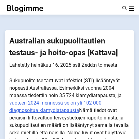
Siirry
Blogimme
sisältöön
Ominaisuudet
Tietoa Meistä
Anonyymit
Australian sukupuolitautien
Ilmoita kumppaneille
testaus- ja hoito-opas [Kattava]
Lähetetty
heinäkuu 16, 2025
:ssä
Zedd
:n toimesta
Sukupuoliteitse tarttuvat infektiot (STI) lisääntyvät
nopeasti Australiassa. Esimerkiksi vuonna 2004
maassa tiedettiin noin 35 724 klamydiatapausta, ja
vuoteen 2024 mennessä se on yli 102 000
diagnosoitua klamydiatapausta
Nämä tiedot ovat
peräisin liittovaltion terveystietojen raportoinnista, ja
sukupuolitautien määrä on lisääntynyt samalla tavalla
sekä miehillä että naisilla. Nämä luvut ovat hälyttäviä