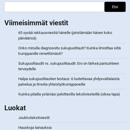
Etsi
Viimeisimmät viestit
65 syvää rakkausviestiä hänelle (piristämään hänen koko
päiväänsä)
Onko minulla diagnosoitu sukupuolitauti? Kuinka ilmoittaa siitä
kumppanille nimettömästi?
Sukupuolitaudit vs. sukupuolitaudit: Ero on tärkeä parisuhteen
terveydelle
Halpa sukupuolitautien testaus: 6 luotettavaa yhdysvaltalaista
palvelua ja ilmoita yhteistyökumppaneille
Kuinka pilailla ystäviäsi pelottavilla tekstiviesteillä (oikea tapa)
Luokat
Joukkotekstiviestit
Hauskoja lainauksia