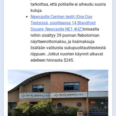
tarkoittaa, että potilaille ei aiheudu suoria
kuluja.
Newcastle Centren testit (One Day
Testsissä, osoitteessa 14 Blandford
Square, Newcastle NE1 4HZ)
toisaalta
niihin sisältyy 29 punnan flebotomian
näytteenottomaksu, ja lisämaksuja
lisätään valituista sukupuolitautitesteistä
riippuen. Jotkut nuorten käynnit alkavat
edelleen hinnasta $245.