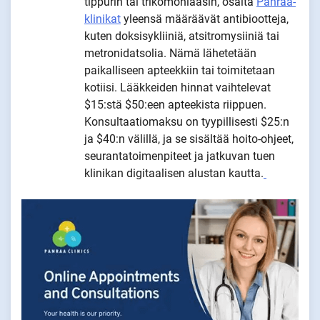
tippurin tai trikomoniaasin, osalta
Panraa-
klinikat
yleensä määräävät antibiootteja,
kuten doksisykliiniä, atsitromysiiniä tai
metronidatsolia. Nämä lähetetään
paikalliseen apteekkiin tai toimitetaan
kotiisi. Lääkkeiden hinnat vaihtelevat
$15:stä $50:een apteekista riippuen.
Konsultaatiomaksu on tyypillisesti $25:n
ja $40:n välillä, ja se sisältää hoito-ohjeet,
seurantatoimenpiteet ja jatkuvan tuen
klinikan digitaalisen alustan kautta.