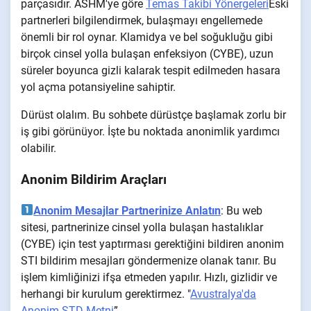
parçasıdır. ASHM'ye göre
Temas Takibi Yönergeleri
Eski
partnerleri bilgilendirmek, bulaşmayı engellemede
önemli bir rol oynar. Klamidya ve bel soğukluğu gibi
birçok cinsel yolla bulaşan enfeksiyon (CYBE), uzun
süreler boyunca gizli kalarak tespit edilmeden hasara
yol açma potansiyeline sahiptir.
Dürüst olalım. Bu sohbete dürüstçe başlamak zorlu bir
iş gibi görünüyor. İşte bu noktada anonimlik yardımcı
olabilir.
Anonim Bildirim Araçları
Anonim Mesajlar Partnerinize Anlatın
: Bu web
sitesi, partnerinize cinsel yolla bulaşan hastalıklar
(CYBE) için test yaptırması gerektiğini bildiren anonim
STI bildirim mesajları göndermenize olanak tanır. Bu
işlem kimliğinizi ifşa etmeden yapılır. Hızlı, gizlidir ve
herhangi bir kurulum gerektirmez. "
Avustralya'da
Anonim STD Metni
”.