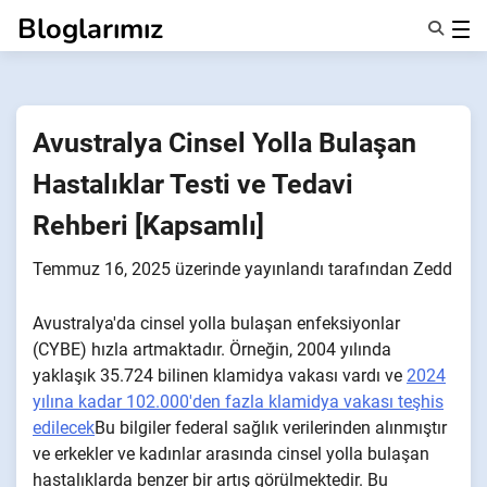
İçeriğe
Bloglarımız
geç
Özellikler
Hakkımızda
Anonsms
Avustralya Cinsel Yolla Bulaşan
İş Ortaklarını Bildir
Hastalıklar Testi ve Tedavi
Rehberi [Kapsamlı]
Temmuz 16, 2025
üzerinde yayınlandı
tarafından
Zedd
Avustralya'da cinsel yolla bulaşan enfeksiyonlar
(CYBE) hızla artmaktadır. Örneğin, 2004 yılında
yaklaşık 35.724 bilinen klamidya vakası vardı ve
2024
yılına kadar 102.000'den fazla klamidya vakası teşhis
edilecek
Bu bilgiler federal sağlık verilerinden alınmıştır
ve erkekler ve kadınlar arasında cinsel yolla bulaşan
hastalıklarda benzer bir artış görülmektedir. Bu