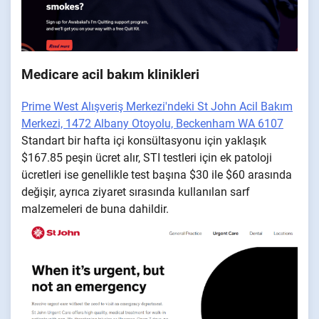
Medicare acil bakım klinikleri
Prime West Alışveriş Merkezi'ndeki St John Acil Bakım
Merkezi, 1472 Albany Otoyolu, Beckenham WA 6107
Standart bir hafta içi konsültasyonu için yaklaşık
$167.85 peşin ücret alır, STI testleri için ek patoloji
ücretleri ise genellikle test başına $30 ile $60 arasında
değişir, ayrıca ziyaret sırasında kullanılan sarf
malzemeleri de buna dahildir.