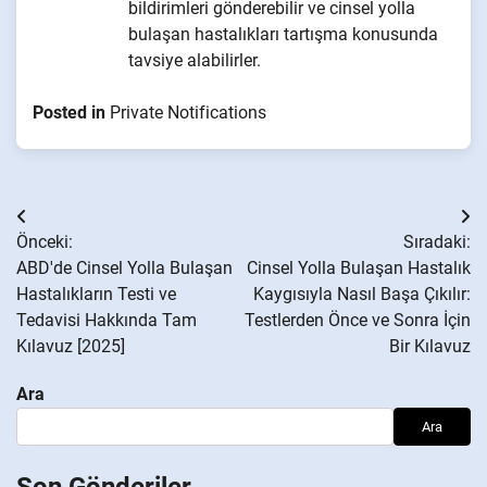
bildirimleri gönderebilir ve cinsel yolla
bulaşan hastalıkları tartışma konusunda
tavsiye alabilirler.
Posted in
Private Notifications
Yazı
Önceki:
Sıradaki:
gezinmesi
ABD'de Cinsel Yolla Bulaşan
Cinsel Yolla Bulaşan Hastalık
Hastalıkların Testi ve
Kaygısıyla Nasıl Başa Çıkılır:
Tedavisi Hakkında Tam
Testlerden Önce ve Sonra İçin
Kılavuz [2025]
Bir Kılavuz
Ara
Ara