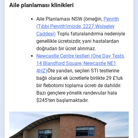
Aile planlaması klinikleri
Aile Planlaması NSW (örneğin,
Penrith
(Tıbbi Penrith'imizde, 2227 Wolseley
Caddesi)
Toplu faturalandırma nedeniyle
genellikle ücretsizdir, yani hastalardan
doğrudan bir ücret alınmaz.
Newcastle Centre testleri (One Day Tests,
14 Blandford Square, Newcastle NE1
4HZ)
Öte yandan, seçilen STI testlerine
bağlı olarak ek ücretlerle birlikte 29 £'luk
bir flebotomi toplama ücreti de dahildir.
Bazı gençlere yönelik randevular hala
$245'ten başlamaktadır.