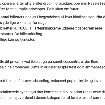
rerer efter aftale eller drop-in-procedure, opererer Hassle Fr
er først til mølle-princippet. Politikken omfatter:
antal billetter uddeles i begyndelsen af hver kliniksession. Når 
s yderligere klienter for dagen.
lletter kl. 10:00. Til aftenklinikkerne uddeles tidsbegrænsede
minutter før billetuddeling.
llige køn og tjenester.
te dit privatliv ved ikke at gå på sundhedscentre, er der flere
øse dine problemer. Dette inkluderer eksprestest og hjemmebesø
med fokus på prøveindsamling, reduceret papirarbejde og leverin
cialiserede sygeplejersker kommer til din lokation for at teste d
esten
er højt vurderet i denne kategori for at levere test af samm