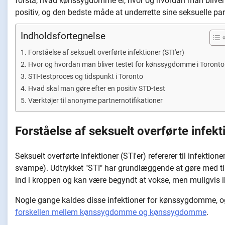
forstå, hvad kønssygdomme er, hvor og hvordan man bliver t
positiv, og den bedste måde at underrette sine seksuelle par
Indholdsfortegnelse
Forståelse af seksuelt overførte infektioner (STI'er)
Hvor og hvordan man bliver testet for kønssygdomme i Toronto
STI-testproces og tidspunkt i Toronto
Hvad skal man gøre efter en positiv STD-test
Værktøjer til anonyme partnernotifikationer
Forståelse af seksuelt overførte infekti
Seksuelt overførte infektioner (STI'er) refererer til infektioner
svampe). Udtrykket "STI" har grundlæggende at gøre med tils
ind i kroppen og kan være begyndt at vokse, men muligvis
Nogle gange kaldes disse infektioner for kønssygdomme, og
forskellen mellem kønssygdomme og kønssygdomme
.