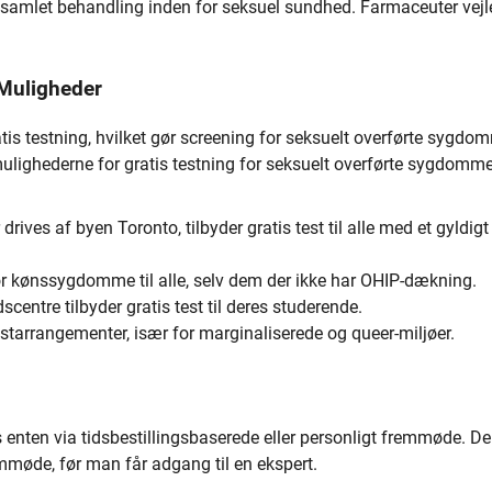
n samlet behandling inden for seksuel sundhed. Farmaceuter vejl
 Muligheder
tis testning, hvilket gør screening for seksuelt overførte sygdo
ulighederne for gratis testning for seksuelt overførte sygdomme
drives af byen Toronto, tilbyder gratis test til alle med et gyldigt
t for kønssygdomme til alle, selv dem der ikke har OHIP-dækning.
centre tilbyder gratis test til deres studerende.
estarrangementer, især for marginaliserede og queer-miljøer.
nten via tidsbestillingsbaserede eller personligt fremmøde. De
emmøde, før man får adgang til en ekspert.