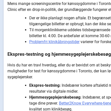
Mens mange screeningscentre for kønssygdomme i Toronto ope
Clinic efter en drop-in-politik, der grundlæggende fungerer eft
Der er ikke planlagt nogen aftale. Et begrænset 
tilgængelige billetter er opbrugt, kan der ikke se
Til morgenklinikkerne uddeles tidsbegrænsede bi
billetter kl. 4:00. De anbefaler at komme 30-60 
Problemfri klinikåbningstider
varierer for forske
Ekspres-testning og hjemmesygeplejerskebesøg
Hvis du har en travl hverdag, eller du er bevidst om at beskyt
muligheder for test for kønssygdomme i Toronto, der kan l
sygeplejersker.
Ekspres-testning:
Indebærer kortere aftaletid 
resultater via digitale midler.
Hjemmesygeplejerskebesøg:
Indebærer, at spe
tage dine prøver.
Better2Know Everywhere-tjen
kvalitet som klinikbesøg.