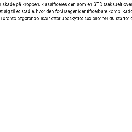
 skade på kroppen, klassificeres den som en STD (seksuelt over
 sig til et stadie, hvor den forårsager identificerbare komplikati
 Toronto afgørende, især efter ubeskyttet sex eller før du starter e