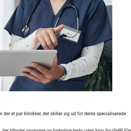
der et par klinikker, der skiller sig ud for deres specialiserede
ik, der tilbyder anonyme og fortrolige tests uden krav fra OHIP (On