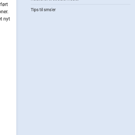
ført
Tips til sms'er
oner.
t nyt