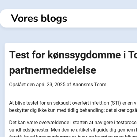
Spring
til
Vores blogs
indhold
Test for kønssygdomme i Tor
partnermeddelelse
Opslået den
april 23, 2025
af
Anonsms Team
At blive testet for en seksuelt overført infektion (STI) er en 
beskytter dig ikke kun med tidlig behandling; det sikrer ogs
Det kan være overvældende i starten at navigere i testproc
sundhedstjenester. Men denne artikel vil guide dig gennem 