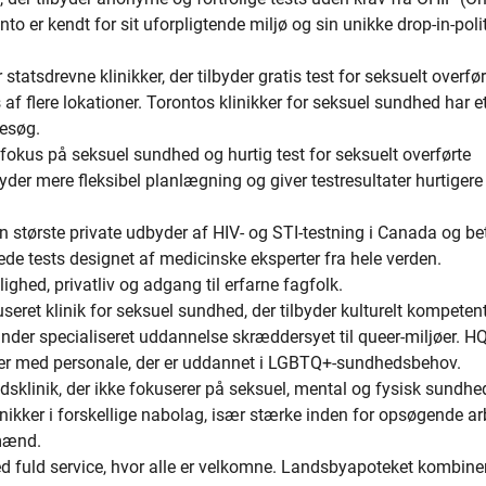
to er kendt for sit uforpligtende miljø og sin unikke drop-in-polit
 statsdrevne klinikker, der tilbyder gratis test for seksuelt overfør
f flere lokationer. Torontos klinikker for seksuel sundhed har e
besøg.
 fokus på seksuel sundhed og hurtig test for seksuelt overførte
yder mere fleksibel planlægning og giver testresultater hurtigere
n største private udbyder af HIV- og STI-testning i Canada og be
de tests designet af medicinske eksperter fra hele verden.
ghed, privatliv og adgang til erfarne fagfolk.
eret klinik for seksuel sundhed, der tilbyder kulturelt kompeten
nder specialiseret uddannelse skræddersyet til queer-miljøer. H
nter med personale, der er uddannet i LGBTQ+-sundhedsbehov.
dsklinik, der ikke fokuserer på seksuel, mental og fysisk sundhe
nikker i forskellige nabolag, især stærke inden for opsøgende ar
 mænd.
ed fuld service, hvor alle er velkomne. Landsbyapoteket kombine