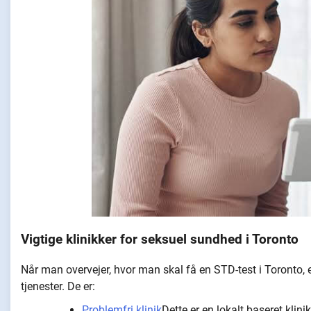
Vigtige klinikker for seksuel sundhed i Toronto
Når man overvejer, hvor man skal få en STD-test i Toronto, er 
tjenester. De er:
Problemfri klinik
Dette er en lokalt baseret klin