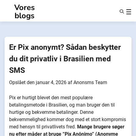
Spring
Vores
til
blogs
indhold
Funktioner
Om Os
Anonymiteter
Er Pix anonymt? Sådan beskytter
NotifyPartners
du dit privatliv i Brasilien med
SMS
Opslået den
januar 4, 2026
af
Anonsms Team
Pix er hurtigt blevet den mest populære
betalingsmetode i Brasilien, og man bruger den til
hurtige og bekvemme betalinger. Denne
bekvemmelighed kommer dog med et stort kompromis
med hensyn til privatlivets fred.
Mange brugere søger
nu efter måder at bruge “Pix Anônimo” (Anonyme