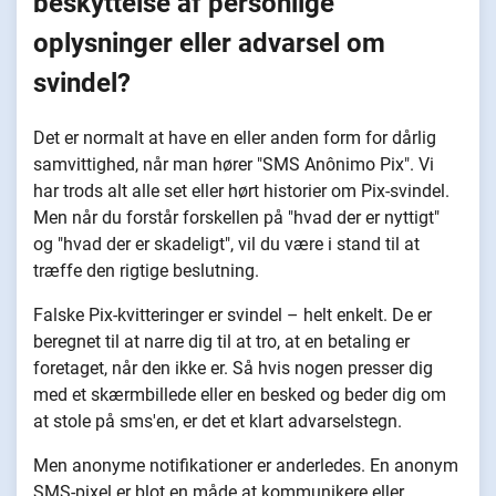
beskyttelse af personlige
oplysninger eller advarsel om
svindel?
Det er normalt at have en eller anden form for dårlig
samvittighed, når man hører "SMS Anônimo Pix". Vi
har trods alt alle set eller hørt historier om Pix-svindel.
Men når du forstår forskellen på "hvad der er nyttigt"
og "hvad der er skadeligt", vil du være i stand til at
træffe den rigtige beslutning.
Falske Pix-kvitteringer er svindel – helt enkelt. De er
beregnet til at narre dig til at tro, at en betaling er
foretaget, når den ikke er. Så hvis nogen presser dig
med et skærmbillede eller en besked og beder dig om
at stole på sms'en, er det et klart advarselstegn.
Men anonyme notifikationer er anderledes. En anonym
SMS-pixel er blot en måde at kommunikere eller