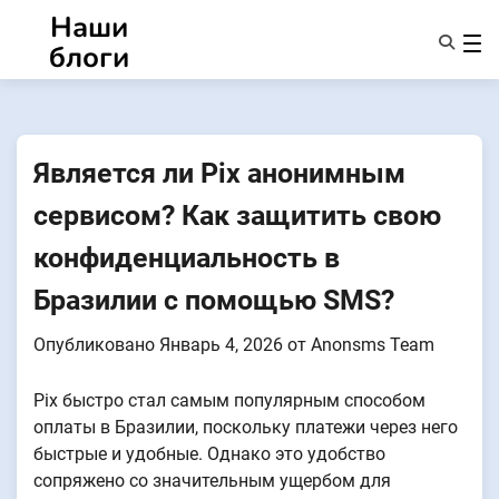
Перейти
Наши
к
блоги
содержанию
Характеристики
О Нас
Anonsms
Является ли Pix анонимным
УведомитьПартнеров
сервисом? Как защитить свою
конфиденциальность в
Бразилии с помощью SMS?
Опубликовано
Январь 4, 2026
от
Anonsms Team
Pix быстро стал самым популярным способом
оплаты в Бразилии, поскольку платежи через него
быстрые и удобные. Однако это удобство
сопряжено со значительным ущербом для