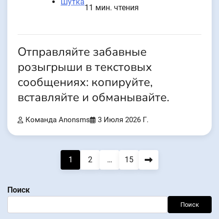
Шутка
11 мин. чтения
Отправляйте забавные
розыгрыши в текстовых
сообщениях: копируйте,
вставляйте и обманывайте.
Команда Anonsms
3 Июля 2026 Г.
Навигация
1
2
…
15
по
Поиск
записям
Поиск