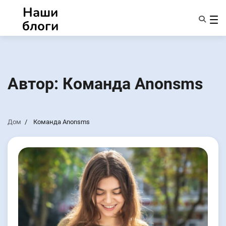
Перейти
Наши
к
блоги
содержанию
Характеристики
О Нас
Anonsms
Автор:
Команда Anonsms
УведомитьПартнеров
Дом
Команда Anonsms