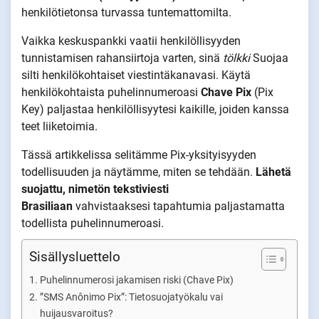
henkilötietonsa turvassa tuntemattomilta.
Vaikka keskuspankki vaatii henkilöllisyyden
tunnistamisen rahansiirtoja varten, sinä
tölkki
Suojaa
silti henkilökohtaiset viestintäkanavasi. Käytä
henkilökohtaista puhelinnumeroasi
Chave Pix
(Pix
Key) paljastaa henkilöllisyytesi kaikille, joiden kanssa
teet liiketoimia.
Tässä artikkelissa selitämme Pix-yksityisyyden
todellisuuden ja näytämme, miten se tehdään.
Lähetä
suojattu, nimetön tekstiviesti
Brasiliaan
vahvistaaksesi tapahtumia paljastamatta
todellista puhelinnumeroasi.
Sisällysluettelo
Puhelinnumerosi jakamisen riski (Chave Pix)
”SMS Anônimo Pix”: Tietosuojatyökalu vai
huijausvaroitus?