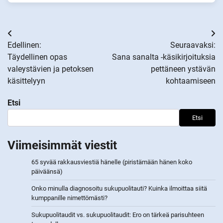
Artikkelien
Edellinen:
Seuraavaksi:
selaus
Täydellinen opas
Sana sanalta -käsikirjoituksia
valeystävien ja petoksen
pettäneen ystävän
käsittelyyn
kohtaamiseen
Etsi
Etsi
Viimeisimmät viestit
65 syvää rakkausviestiä hänelle (piristämään hänen koko
päiväänsä)
Onko minulla diagnosoitu sukupuolitauti? Kuinka ilmoittaa siitä
kumppanille nimettömästi?
Sukupuolitaudit vs. sukupuolitaudit: Ero on tärkeä parisuhteen