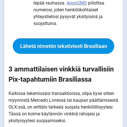
lepää rauhassa.
AnonSMS
piilottaa
numerosi, joten henkilökohtaiset
yhteystietosi pysyvät yksityisinä ja
suojattuina.
Lähetä nimetön tekstiviesti Brasiliaan
3 ammattilaisen vinkkiä turvallisiin
Pix-tapahtumiin Brasiliassa
Kaikissa tekemissäsi transaktioissa, olipa kyse sitten
myynnistä Mercedo Livressä tai kaupan päättämisestä
OLX:ssä, on erittäin tärkeää suojata henkilöllisyytesi.
Tässä on kolme käytännön vinkkiä rahojesi ja
yksityisyytesi suojaamiseksi.