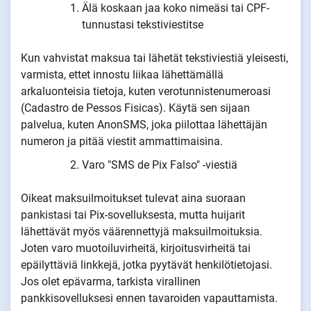
Älä koskaan jaa koko nimeäsi tai CPF-
tunnustasi tekstiviestitse
Kun vahvistat maksua tai lähetät tekstiviestiä yleisesti,
varmista, ettet innostu liikaa lähettämällä
arkaluonteisia tietoja, kuten verotunnistenumeroasi
(Cadastro de Pessos Fisicas). Käytä sen sijaan
palvelua, kuten AnonSMS, joka piilottaa lähettäjän
numeron ja pitää viestit ammattimaisina.
Varo "SMS de Pix Falso" -viestiä
Oikeat maksuilmoitukset tulevat aina suoraan
pankistasi tai Pix-sovelluksesta, mutta huijarit
lähettävät myös väärennettyjä maksuilmoituksia.
Joten varo muotoiluvirheitä, kirjoitusvirheitä tai
epäilyttäviä linkkejä, jotka pyytävät henkilötietojasi.
Jos olet epävarma, tarkista virallinen
pankkisovelluksesi ennen tavaroiden vapauttamista.