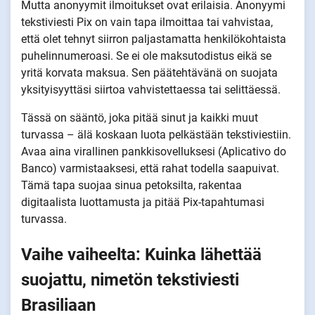
Mutta anonyymit ilmoitukset ovat erilaisia. Anonyymi
tekstiviesti Pix on vain tapa ilmoittaa tai vahvistaa,
että olet tehnyt siirron paljastamatta henkilökohtaista
puhelinnumeroasi. Se ei ole maksutodistus eikä se
yritä korvata maksua. Sen päätehtävänä on suojata
yksityisyyttäsi siirtoa vahvistettaessa tai selittäessä.
Tässä on sääntö, joka pitää sinut ja kaikki muut
turvassa – älä koskaan luota pelkästään tekstiviestiin.
Avaa aina virallinen pankkisovelluksesi (Aplicativo do
Banco) varmistaaksesi, että rahat todella saapuivat.
Tämä tapa suojaa sinua petoksilta, rakentaa
digitaalista luottamusta ja pitää Pix-tapahtumasi
turvassa.
Vaihe vaiheelta: Kuinka lähettää
suojattu, nimetön tekstiviesti
Brasiliaan