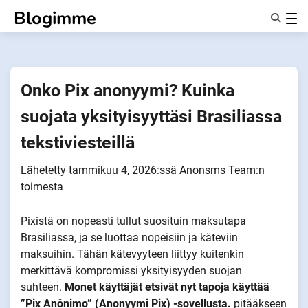
Siirry
Blogimme
sisältöön
Ominaisuudet
Tietoa Meistä
Anonyymit
Onko Pix anonyymi? Kuinka
Ilmoita kumppaneille
suojata yksityisyyttäsi Brasiliassa
tekstiviesteillä
Lähetetty
tammikuu 4, 2026
:ssä
Anonsms Team
:n
toimesta
Pixistä on nopeasti tullut suosituin maksutapa
Brasiliassa, ja se luottaa nopeisiin ja käteviin
maksuihin. Tähän kätevyyteen liittyy kuitenkin
merkittävä kompromissi yksityisyyden suojan
suhteen.
Monet käyttäjät etsivät nyt tapoja käyttää
”Pix Anônimo” (Anonyymi Pix) -sovellusta.
pitääkseen