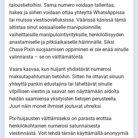
taloustietoihisi. Sama numero voidaan tallentaa,
hakea ja siihen voidaan ottaa yhteyttä WhatsAppissa
tai muissa viestisovelluksissa. Väärissä käsissä tämä
altistaa sinut sosiaaliselle manipuloinnille,
vaiheittaisille manipulointiyrityksille, henkilöllisyyden
anastamiselle ja pitkäaikaiselle häirinnälle. Siksi
Chave Pixin suojaamisen oppiminen ei ole enää sinulle
valinnaista – se on välttämätöntä.
Vaara kasvaa, kun huijarit yhdistävät numerosi
maksutapahtuman tietoihin. Sitten he ottavat sinuun
yhteyttä pankin edustajina tai lähettävät sinulle
vilpillisen viestin ja saavat sen näyttämään aidolta
heidän saamiensa yksityisten tietojen perusteella.
Juuri näin monet ihmiset joutuvat uhreiksi.
Pix-huijausten välttämiseksi on parasta erottaa
henkilökohtainen numerosi satunnaisesta
viestinnästä. Voit tehdä tämän käyttämällä anonyymiä