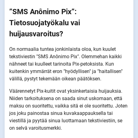
”SMS Anônimo Pix”:
Tietosuojatyökalu vai
huijausvaroitus?
On normaalia tuntea jonkinlaista oloa, kun kuulet
tekstiviestin "SMS Anônimo Pix". Olemmehan kaikki
nähneet tai kuulleet tarinoita Pix-petoksista. Kun
kuitenkin ymmärrät eron "hyödyllisen" ja "haitallisen"
välillä, pystyt tekemään oikean päätöksen.
Väärennetyt Pix-kuitit ovat yksinkertaisia huijauksia.
Niiden tarkoituksena on saada sinut uskomaan, että
maksu on suoritettu, vaikka sitä ei ole suoritettu. Joten
jos joku painostaa sinua kuvakaappauksella tai
viestillä ja pyytää sinua luottamaan tekstiviestiin, se
on selvä varoitusmerkki.