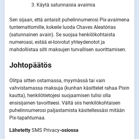
Käytä satunnaisia avaimia
Sen sijaan, että antaisit puhelinnumerosi Pix-avaimena
tuntemattomille, kokeile luoda Chaves Aleatórias
(satunnainen avain). Se suojaa henkilökohtaista
numeroasi, estää ei-toivotut yhteydenotot ja
mahdollistaa silti maksujen turvallisen suorittamisen.
Johtopäätös
Olitpa sitten ostamassa, myymässä tai vain
vahvistamassa maksuja (kunhan käsittelet rahaa Pixin
kautta), henkilötietojesi suojaamisen tulisi olla
ensisijainen tavoitteesi. Vältä siis henkilökohtaisen
puhelinnumerosi paljastamista käsitellessäsi mitään
Pix-tapahtumaa.
Lähetetty
SMS Privacy
-osiossa