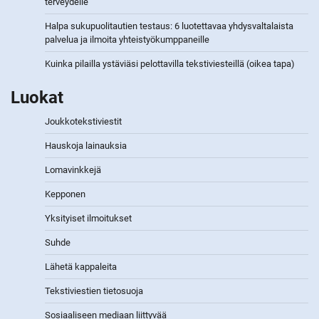
terveydelle
Halpa sukupuolitautien testaus: 6 luotettavaa yhdysvaltalaista
palvelua ja ilmoita yhteistyökumppaneille
Kuinka pilailla ystäviäsi pelottavilla tekstiviesteillä (oikea tapa)
Luokat
Joukkotekstiviestit
Hauskoja lainauksia
Lomavinkkejä
Kepponen
Yksityiset ilmoitukset
Suhde
Lähetä kappaleita
Tekstiviestien tietosuoja
Sosiaaliseen mediaan liittyvää