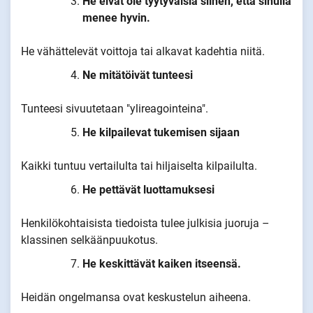
He eivät ole tyytyväisiä siihen, että sinulla
menee hyvin.
He vähättelevät voittoja tai alkavat kadehtia niitä.
Ne mitätöivät tunteesi
Tunteesi sivuutetaan "ylireagointeina".
He kilpailevat tukemisen sijaan
Kaikki tuntuu vertailulta tai hiljaiselta kilpailulta.
He pettävät luottamuksesi
Henkilökohtaisista tiedoista tulee julkisia juoruja –
klassinen selkäänpuukotus.
He keskittävät kaiken itseensä.
Heidän ongelmansa ovat keskustelun aiheena.