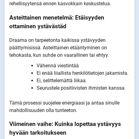
rehellisyytensä ennen kasvokkain keskustelua.
Asteittainen menetelmä:
Etäisyyden
ottaminen ystävästä
d
Draama on tarpeetonta kaikissa ystävyyden
päättymisissä. Asteittainen etääntyminen on
tehokasta, kun suhde on vaarallinen tai ehtyy.
Vähennä viestintää
Ei enää liiallista henkilötietojen jakamista.
Ei, selittelemättä liikaa.
Seurustele positiivisten ihmisten kanssa.
Tämä prosessi suojelee energiaasi ja antaa sinulle
mahdollisuuden olla tunteeton.
Viimeinen vaihe:
Kuinka lopettaa ystävyys
hyvään tarkoitukseen