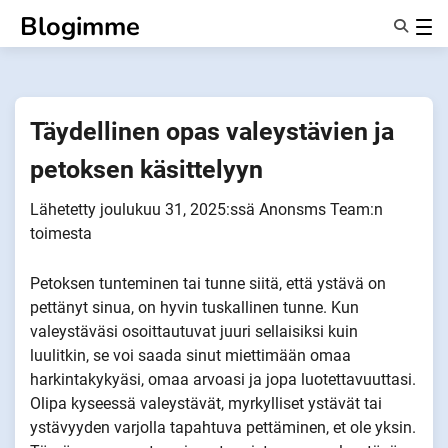
Siirry
Blogimme
sisältöön
Ominaisuudet
Tietoa Meistä
Anonyymit
Täydellinen opas valeystävien ja
Ilmoita kumppaneille
petoksen käsittelyyn
Lähetetty
joulukuu 31, 2025
:ssä
Anonsms Team
:n
toimesta
Petoksen tunteminen tai tunne siitä, että ystävä on
pettänyt sinua, on hyvin tuskallinen tunne. Kun
valeystäväsi osoittautuvat juuri sellaisiksi kuin
luulitkin, se voi saada sinut miettimään omaa
harkintakykyäsi, omaa arvoasi ja jopa luotettavuuttasi.
Olipa kyseessä valeystävät, myrkylliset ystävät tai
ystävyyden varjolla tapahtuva pettäminen, et ole yksin.