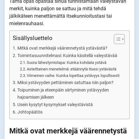
Tämä opas opastaa sinua tunnistamaan valeystävän
merkit, kuinka paljon se sattuu ja mitä tehdä
jälkikäteen menettämättä itsekunnioitustasi tai
mielenrauhaasi.
Sisällysluettelo
Mitkä ovat merkkejä väärennetystä ystävästä?
Toimintasuunnitelmasi: Kuinka käsitellä valeystävää
Suora lähestymistapa: Kuinka kohdata ystävä
Asteittainen menetelmä: etäännytä itsesi ystävästä
Viimeinen vaihe: Kuinka lopettaa ystävyys lopullisesti
Miksi ystävyyden pettäminen satuttaa niin paljon?
Toipuminen ja eteenpäin siirtyminen ystävyyden
hajoamisen jälkeen
Usein kysytyt kysymykset valeystävistä
Johtopäätös
Mitkä ovat merkkejä väärennetystä