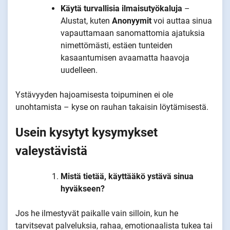
Käytä turvallisia ilmaisutyökaluja
–
Alustat, kuten
Anonyymit
voi auttaa sinua
vapauttamaan sanomattomia ajatuksia
nimettömästi, estäen tunteiden
kasaantumisen avaamatta haavoja
uudelleen.
Ystävyyden hajoamisesta toipuminen ei ole
unohtamista – kyse on rauhan takaisin löytämisestä.
Usein kysytyt kysymykset
valeystävistä
Mistä tietää, käyttääkö ystävä sinua
hyväkseen?
Jos he ilmestyvät paikalle vain silloin, kun he
tarvitsevat palveluksia, rahaa, emotionaalista tukea tai