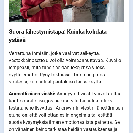
Suora lähestymistapa:
Kuinka kohdata
ystävä
Verrattuna ihmisiin, jotka vaalivat selkeyttä,
vastakkainasettelu voi olla voimaannuttavaa. Kuvaile
lempeästi, mitä tunsit heidän tekojensa vuoksi,
syyttelemättä. Pysy faktoissa. Tämä on paras
strategia, kun haluat päätöksen tai selkeyttä.
Ammattilaisen vinkki:
Anonyymit viestit voivat auttaa
konfrontaatiossa, jos pelkäät sitä tai haluat aluksi
testata rehellisyyttäsi. Anonyymin viestin lähettämisen
etuna on, että voit ottaa esiin ongelmia tai esittää
suoria kysymyksiä ilman emotionaalista painetta. Se
on vähäinen keino tarkistaa heidän vastauksensa ja