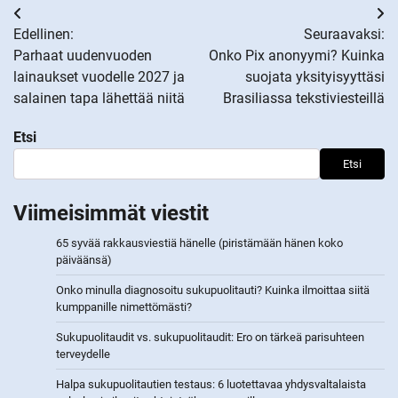
Artikkelien
Edellinen:
Seuraavaksi:
selaus
Parhaat uudenvuoden
Onko Pix anonyymi? Kuinka
lainaukset vuodelle 2027 ja
suojata yksityisyyttäsi
salainen tapa lähettää niitä
Brasiliassa tekstiviesteillä
Etsi
Etsi
Viimeisimmät viestit
65 syvää rakkausviestiä hänelle (piristämään hänen koko
päiväänsä)
Onko minulla diagnosoitu sukupuolitauti? Kuinka ilmoittaa siitä
kumppanille nimettömästi?
Sukupuolitaudit vs. sukupuolitaudit: Ero on tärkeä parisuhteen
terveydelle
Halpa sukupuolitautien testaus: 6 luotettavaa yhdysvaltalaista