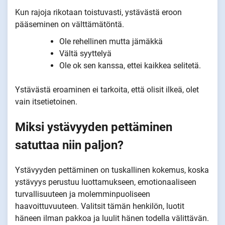
Kun rajoja rikotaan toistuvasti, ystävästä eroon
pääseminen on välttämätöntä.
Ole rehellinen mutta jämäkkä
Vältä syyttelyä
Ole ok sen kanssa, ettei kaikkea selitetä.
Ystävästä eroaminen ei tarkoita, että olisit ilkeä, olet
vain itsetietoinen.
Miksi ystävyyden pettäminen
satuttaa niin paljon?
Ystävyyden pettäminen on tuskallinen kokemus, koska
ystävyys perustuu luottamukseen, emotionaaliseen
turvallisuuteen ja molemminpuoliseen
haavoittuvuuteen. Valitsit tämän henkilön, luotit
häneen ilman pakkoa ja luulit hänen todella välittävän.