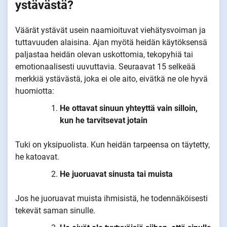
ystävästä?
Väärät ystävät usein naamioituvat viehätysvoiman ja
tuttavuuden alaisina. Ajan myötä heidän käytöksensä
paljastaa heidän olevan uskottomia, tekopyhiä tai
emotionaalisesti uuvuttavia. Seuraavat 15 selkeää
merkkiä ystävästä, joka ei ole aito, eivätkä ne ole hyvä
huomiotta:
He ottavat sinuun yhteyttä vain silloin,
kun he tarvitsevat jotain
Tuki on yksipuolista. Kun heidän tarpeensa on täytetty,
he katoavat.
He juoruavat sinusta tai muista
Jos he juoruavat muista ihmisistä, he todennäköisesti
tekevät saman sinulle.