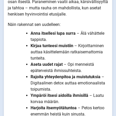
osan itsestä. Paraneminen vaatii aikaa, kärsivällisyyttä
ja tahtoa – mutta rauha on mahdollista, kun asetat
henkisen hyvinvointisi etusijalle.
Näin rakennat sen uudelleen:
Anna itsellesi lupa surra
– Älä vähättele
tappiota.
Kirjaa tunteesi muistiin
– Kirjoittaminen
auttaa käsittelemään ratkaisemattomia
tunteita.
Aseta uudet rajat
– Opi menneistä
epäterveistä ihmissuhteista.
Rajoita yhteydenpitoa ja muistutuksia
–
Digitaalinen detox auttaa emotionaalista
toipumista.
Ympäröi itsesi aidoilla ihmisillä
– Laatu
korvaa määrän.
Harjoita itsemyötätuntoa
– Petos kertoo
enemmän heistä kuin sinusta.