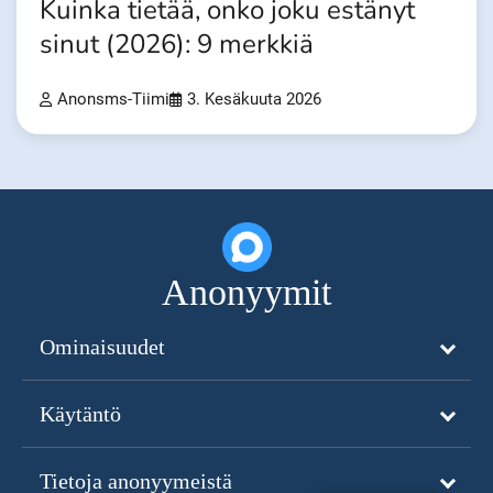
Kuinka tietää, onko joku estänyt
sinut (2026): 9 merkkiä
Anonsms-Tiimi
3. Kesäkuuta 2026
Anonyymit
Ominaisuudet
Käytäntö
Tietoja anonyymeistä