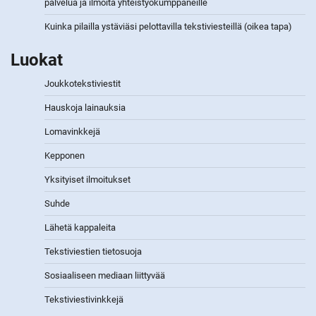
palvelua ja ilmoita yhteistyökumppaneille
Kuinka pilailla ystäviäsi pelottavilla tekstiviesteillä (oikea tapa)
Luokat
Joukkotekstiviestit
Hauskoja lainauksia
Lomavinkkejä
Kepponen
Yksityiset ilmoitukset
Suhde
Lähetä kappaleita
Tekstiviestien tietosuoja
Sosiaaliseen mediaan liittyvää
Tekstiviestivinkkejä