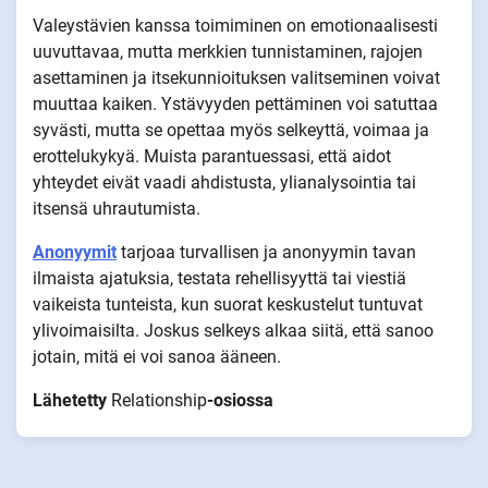
Valeystävien kanssa toimiminen on emotionaalisesti
uuvuttavaa, mutta merkkien tunnistaminen, rajojen
asettaminen ja itsekunnioituksen valitseminen voivat
muuttaa kaiken. Ystävyyden pettäminen voi satuttaa
syvästi, mutta se opettaa myös selkeyttä, voimaa ja
erottelukykyä. Muista parantuessasi, että aidot
yhteydet eivät vaadi ahdistusta, ylianalysointia tai
itsensä uhrautumista.
Anonyymit
tarjoaa turvallisen ja anonyymin tavan
ilmaista ajatuksia, testata rehellisyyttä tai viestiä
vaikeista tunteista, kun suorat keskustelut tuntuvat
ylivoimaisilta. Joskus selkeys alkaa siitä, että sanoo
jotain, mitä ei voi sanoa ääneen.
Lähetetty
Relationship
-osiossa