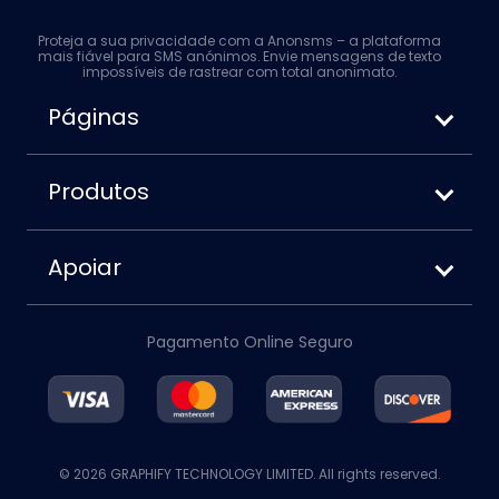
Proteja a sua privacidade com a Anonsms – a plataforma
mais fiável para SMS anónimos. Envie mensagens de texto
impossíveis de rastrear com total anonimato.
Páginas
Como enviar SMS anônimos
Anonsms vs. Anonymoustext
Produtos
Como bloquear seu número ao enviar
Termos de Serviço
mensagens de texto
Política de Privacidade
Apoiar
Política de Cookies
Sobre nós
Aviso Legal
Contate-nos
Política de reembolso
Pagamento Online Seguro
Conta
Blog
© 2026 GRAPHIFY TECHNOLOGY LIMITED. All rights reserved.