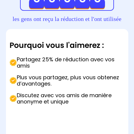
Čeština
Čeština
Čeština
Dansk
Dansk
Dansk
les gens ont reçu la réduction et l'ont utilisée
Suomi
Suomi
Suomi
Pourquoi vous l'aimerez :
Partagez 25% de réduction avec vos
amis
Plus vous partagez, plus vous obtenez
d’avantages.
Discutez avec vos amis de manière
anonyme et unique