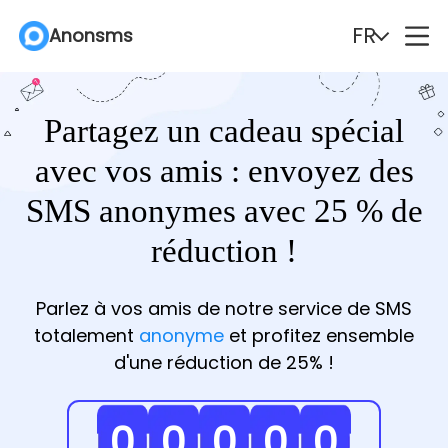
FR
FR
FR
Anonsms
Anonsms
Anonsms
English
English
English
Español
Español
Español
Partagez un cadeau spécial
Deutsch
Deutsch
Deutsch
Português
Português
Português
avec vos amis : envoyez des
SMS anonymes avec 25 % de
Italiano
Italiano
Italiano
English (Philippines)
English (Philippines)
English (Philippines)
réduction !
Português (Brasil)
Português (Brasil)
Português (Brasil)
Русский
Русский
Русский
Parlez à vos amis de notre service de SMS
Français
Français
Français
Nederlands
Nederlands
Nederlands
totalement
anonyme
et profitez ensemble
d'une réduction de 25% !
Türkçe
Türkçe
Türkçe
Polski
Polski
Polski
Svenska
Svenska
Svenska
Norsk
Norsk
Norsk
0
0
0
0
0