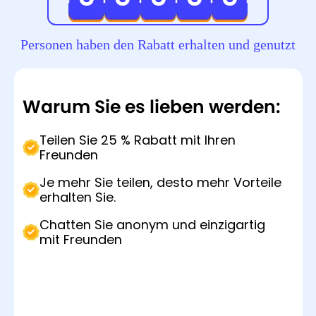
Čeština
Čeština
Čeština
Dansk
Dansk
Dansk
Personen haben den Rabatt erhalten und genutzt
Suomi
Suomi
Suomi
Warum Sie es lieben werden:
Teilen Sie 25 % Rabatt mit Ihren
Freunden
Je mehr Sie teilen, desto mehr Vorteile
erhalten Sie.
Chatten Sie anonym und einzigartig
mit Freunden