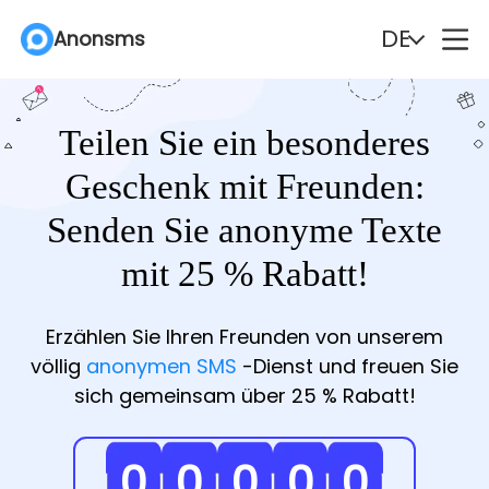
DE
DE
DE
Anonsms
Anonsms
Anonsms
English
English
English
Español
Español
Español
Teilen Sie ein besonderes
Deutsch
Deutsch
Deutsch
Português
Português
Português
Geschenk mit Freunden:
Senden Sie anonyme Texte
Italiano
Italiano
Italiano
English (Philippines)
English (Philippines)
English (Philippines)
mit 25 % Rabatt!
Português (Brasil)
Português (Brasil)
Português (Brasil)
Русский
Русский
Русский
Erzählen Sie Ihren Freunden von unserem
Français
Français
Français
Nederlands
Nederlands
Nederlands
völlig
anonymen SMS
-Dienst und freuen Sie
sich gemeinsam über 25 % Rabatt!
Türkçe
Türkçe
Türkçe
Polski
Polski
Polski
Svenska
Svenska
Svenska
Norsk
Norsk
Norsk
0
0
0
0
0