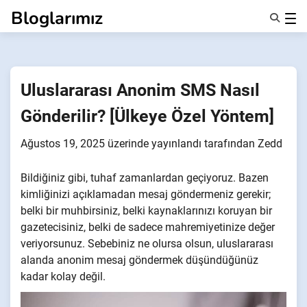
İçeriğe
Bloglarımız
geç
Özellikler
Hakkımızda
Anonsms
Uluslararası Anonim SMS Nasıl
İş Ortaklarını Bildir
Gönderilir? [Ülkeye Özel Yöntem]
Ağustos 19, 2025
üzerinde yayınlandı
tarafından
Zedd
Bildiğiniz gibi, tuhaf zamanlardan geçiyoruz. Bazen
kimliğinizi açıklamadan mesaj göndermeniz gerekir;
belki bir muhbirsiniz, belki kaynaklarınızı koruyan bir
gazetecisiniz, belki de sadece mahremiyetinize değer
veriyorsunuz. Sebebiniz ne olursa olsun, uluslararası
alanda anonim mesaj göndermek düşündüğünüz
kadar kolay değil.