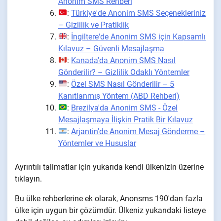
Anonim SMS Rehberi
:
Türkiye'de Anonim SMS Seçenekleriniz
– Gizlilik ve Pratiklik
:
İngiltere'de Anonim SMS için Kapsamlı
Kılavuz – Güvenli Mesajlaşma
:
Kanada'da Anonim SMS Nasıl
Gönderilir? – Gizlilik Odaklı Yöntemler
:
Özel SMS Nasıl Gönderilir – 5
Kanıtlanmış Yöntem (ABD Rehberi)
:
Brezilya'da Anonim SMS - Özel
Mesajlaşmaya İlişkin Pratik Bir Kılavuz
:
Arjantin'de Anonim Mesaj Gönderme –
Yöntemler ve Hususlar
Ayrıntılı talimatlar için yukarıda kendi ülkenizin üzerine
tıklayın.
Bu ülke rehberlerine ek olarak, Anonsms 190'dan fazla
ülke için uygun bir çözümdür. Ülkeniz yukarıdaki listeye