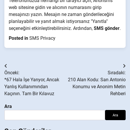
Telefonunuzda herhangi bir tarayıcı açın, Anonsms
web sitesine gidin ve alıcının numarasını girip
mesajınızı yazın. Mesajın ne zaman gönderileceğini
planlayabilir ve yanıt almak istiyorsanız "Yanıtla"
seçeneğini etkinleştirebilirsiniz. Ardından,
SMS gönder
.
Posted in
SMS Privacy
Yazı
Önceki:
Sıradaki:
gezinmesi
*67 Hala İşe Yarıyor, Ancak
210 Alan Kodu: San Antonio
Yanlış Kullanımından
Konumu ve Anonim Metin
Kaçının. Tam Bir Kılavuz
Rehberi
Ara
Ara