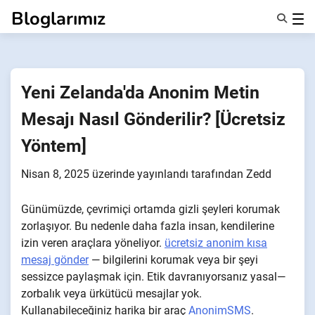
İçeriğe
Bloglarımız
geç
Özellikler
Hakkımızda
Anonsms
Yeni Zelanda'da Anonim Metin
İş Ortaklarını Bildir
Mesajı Nasıl Gönderilir? [Ücretsiz
Yöntem]
Nisan 8, 2025
üzerinde yayınlandı
tarafından
Zedd
Günümüzde, çevrimiçi ortamda gizli şeyleri korumak
zorlaşıyor. Bu nedenle daha fazla insan, kendilerine
izin veren araçlara yöneliyor.
ücretsiz anonim kısa
mesaj gönder
— bilgilerini korumak veya bir şeyi
sessizce paylaşmak için. Etik davranıyorsanız yasal—
zorbalık veya ürkütücü mesajlar yok.
Kullanabileceğiniz harika bir araç
AnonimSMS
.