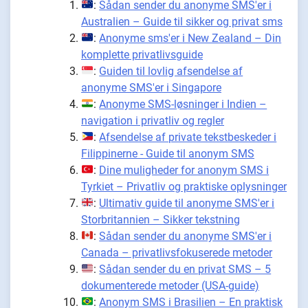
:
Sådan sender du anonyme SMS'er i
Australien – Guide til sikker og privat sms
:
Anonyme sms'er i New Zealand – Din
komplette privatlivsguide
:
Guiden til lovlig afsendelse af
anonyme SMS'er i Singapore
:
Anonyme SMS-løsninger i Indien –
navigation i privatliv og regler
:
Afsendelse af private tekstbeskeder i
Filippinerne - Guide til anonym SMS
:
Dine muligheder for anonym SMS i
Tyrkiet – Privatliv og praktiske oplysninger
:
Ultimativ guide til anonyme SMS'er i
Storbritannien – Sikker tekstning
:
Sådan sender du anonyme SMS'er i
Canada – privatlivsfokuserede metoder
:
Sådan sender du en privat SMS – 5
dokumenterede metoder (USA-guide)
:
Anonym SMS i Brasilien – En praktisk