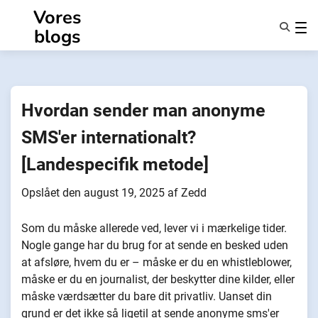
Spring
Vores
til
blogs
indhold
Funktioner
Om Os
Anonymiteter
Hvordan sender man anonyme
NotifyPartners
SMS'er internationalt?
[Landespecifik metode]
Opslået den
august 19, 2025
af
Zedd
Som du måske allerede ved, lever vi i mærkelige tider.
Nogle gange har du brug for at sende en besked uden
at afsløre, hvem du er – måske er du en whistleblower,
måske er du en journalist, der beskytter dine kilder, eller
måske værdsætter du bare dit privatliv. Uanset din
grund er det ikke så ligetil at sende anonyme sms'er