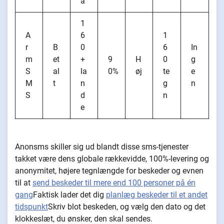
a
1
A
6
1
r
B
0
6
In
m
et
+
9
H
0
g
S
al
la
0%
øj
te
e
M
t
n
g
n
S
d
n
e
Anonsms skiller sig ud blandt disse sms-tjenester
takket være dens globale rækkevidde, 100%-levering og
anonymitet, højere tegnlængde for beskeder og evnen
til at
send beskeder til mere end 100 personer på én
gang
Faktisk lader det dig
planlæg beskeder til et andet
tidspunkt
Skriv blot beskeden, og vælg den dato og det
klokkeslæt, du ønsker, den skal sendes.