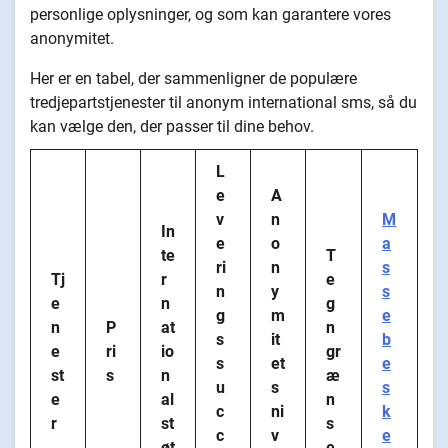
personlige oplysninger, og som kan garantere vores
anonymitet.
Her er en tabel, der sammenligner de populære
tredjepartstjenester til anonym international sms, så du
kan vælge den, der passer til dine behov.
L
e
A
v
n
M
In
e
o
a
te
T
ri
n
s
Tj
r
e
n
y
s
e
n
g
g
m
e
n
P
at
n
s
it
b
e
ri
io
gr
s
et
e
st
s
n
æ
u
s
s
e
al
n
c
ni
k
r
st
s
c
v
e
øt
e