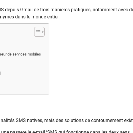
MS depuis Gmail de trois manières pratiques, notamment avec d
nymes dans le monde entier.
sseur de services mobiles
l
nalités SMS natives, mais des solutions de contournement exist
t une passerelle e-mail/SMS qui fonctionne dans les deux sens.