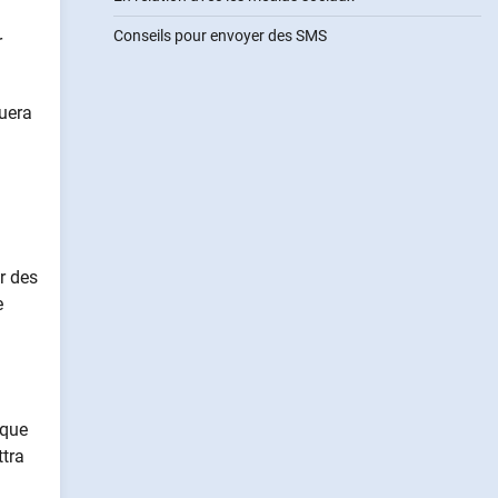
Conseils pour envoyer des SMS
r
quera
r des
e
sque
ttra