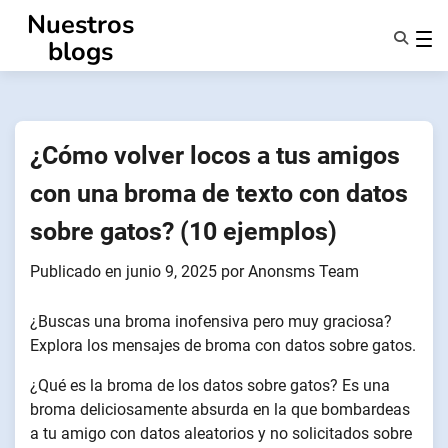
Ir
Nuestros
al
blogs
contenido
Características
Quiénes Somos
Anonsms
¿Cómo volver locos a tus amigos
Notificar a los socios
con una broma de texto con datos
sobre gatos? (10 ejemplos)
Publicado en
junio 9, 2025
por
Anonsms Team
¿Buscas una broma inofensiva pero muy graciosa?
Explora los mensajes de broma con datos sobre gatos.
¿Qué es la broma de los datos sobre gatos? Es una
broma deliciosamente absurda en la que bombardeas
a tu amigo con datos aleatorios y no solicitados sobre