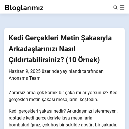
İçeriğe
Bloglarımız
geç
Özellikler
Hakkımızda
Anonsms
Kedi Gerçekleri Metin Şakasıyla
İş Ortaklarını Bildir
Arkadaşlarınızı Nasıl
Çıldırtabilirsiniz? (10 Örnek)
Haziran 9, 2025
üzerinde yayınlandı
tarafından
Anonsms Team
Zararsız ama çok komik bir şaka mı arıyorsunuz? Kedi
gerçekleri metin şakası mesajlarını keşfedin.
Kedi gerçekleri şakası nedir? Arkadaşınızı istenmeyen,
rastgele kedi gerçekleriyle kısa mesajlarla
bombaladığınız, çok hoş bir şekilde absürt bir şakadır.