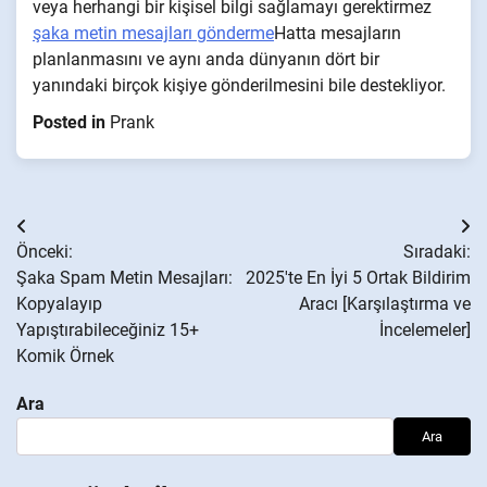
veya herhangi bir kişisel bilgi sağlamayı gerektirmez
şaka metin mesajları gönderme
Hatta mesajların
planlanmasını ve aynı anda dünyanın dört bir
yanındaki birçok kişiye gönderilmesini bile destekliyor.
Posted in
Prank
Yazı
Önceki:
Sıradaki:
gezinmesi
Şaka Spam Metin Mesajları:
2025'te En İyi 5 Ortak Bildirim
Kopyalayıp
Aracı [Karşılaştırma ve
Yapıştırabileceğiniz 15+
İncelemeler]
Komik Örnek
Ara
Ara