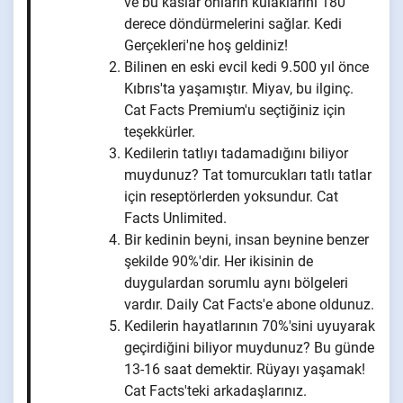
ve bu kaslar onların kulaklarını 180
derece döndürmelerini sağlar. Kedi
Gerçekleri'ne hoş geldiniz!
Bilinen en eski evcil kedi 9.500 yıl önce
Kıbrıs'ta yaşamıştır. Miyav, bu ilginç.
Cat Facts Premium'u seçtiğiniz için
teşekkürler.
Kedilerin tatlıyı tadamadığını biliyor
muydunuz? Tat tomurcukları tatlı tatlar
için reseptörlerden yoksundur. Cat
Facts Unlimited.
Bir kedinin beyni, insan beynine benzer
şekilde 90%'dir. Her ikisinin de
duygulardan sorumlu aynı bölgeleri
vardır. Daily Cat Facts'e abone oldunuz.
Kedilerin hayatlarının 70%'sini uyuyarak
geçirdiğini biliyor muydunuz? Bu günde
13-16 saat demektir. Rüyayı yaşamak!
Cat Facts'teki arkadaşlarınız.