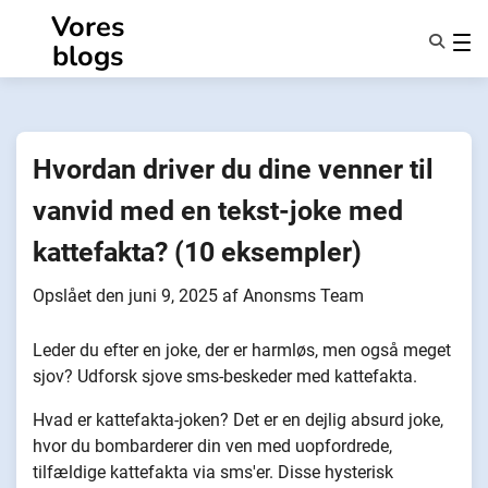
Spring
Vores
til
blogs
indhold
Funktioner
Om Os
Anonymiteter
Hvordan driver du dine venner til
NotifyPartners
vanvid med en tekst-joke med
kattefakta? (10 eksempler)
Opslået den
juni 9, 2025
af
Anonsms Team
Leder du efter en joke, der er harmløs, men også meget
sjov? Udforsk sjove sms-beskeder med kattefakta.
Hvad er kattefakta-joken? Det er en dejlig absurd joke,
hvor du bombarderer din ven med uopfordrede,
tilfældige kattefakta via sms'er. Disse hysterisk