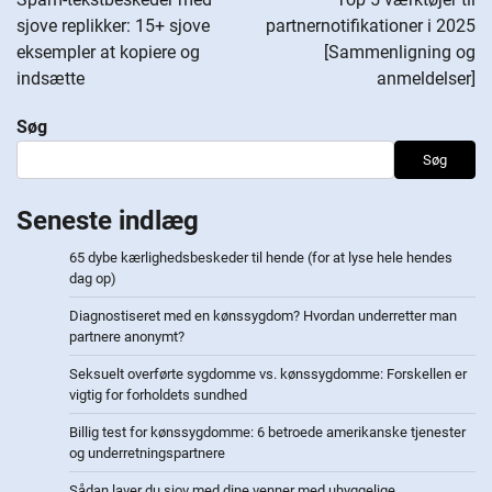
sjove replikker: 15+ sjove
partnernotifikationer i 2025
eksempler at kopiere og
[Sammenligning og
indsætte
anmeldelser]
Søg
Søg
Seneste indlæg
65 dybe kærlighedsbeskeder til hende (for at lyse hele hendes
dag op)
Diagnostiseret med en kønssygdom? Hvordan underretter man
partnere anonymt?
Seksuelt overførte sygdomme vs. kønssygdomme: Forskellen er
vigtig for forholdets sundhed
Billig test for kønssygdomme: 6 betroede amerikanske tjenester
og underretningspartnere
Sådan laver du sjov med dine venner med uhyggelige