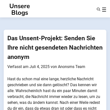
Zum
Unsere
Inhalt
Blogs
springen
Eigenschaften
Über Uns
Anonsms
Das Unsent-Projekt: Senden Sie
Benachrichtigen Sie Partner
Ihre nicht gesendeten Nachrichten
anonym
Verfasst am
Juli 4, 2025
von
Anonsms Team
Hast du schon mal eine lange, herzliche Nachricht
geschrieben und sie dann gelöscht? Das kennen wir
alle. Wahrscheinlich hast du ein paar Minuten damit
verbracht, die Nachricht immer wieder zu lesen, um zu
sehen, was du ändern kannst. Nach einer Weile redest
du dir ein, dass da etwas dran ist oder dass es nicht