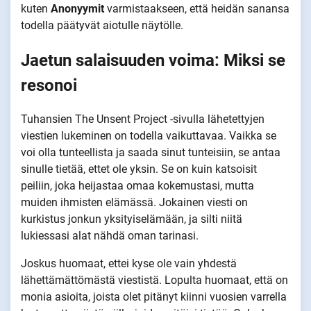
kuten
Anonyymit
varmistaakseen, että heidän sanansa
todella päätyvät aiotulle näytölle.
Jaetun salaisuuden voima: Miksi se
resonoi
Tuhansien The Unsent Project -sivulla lähetettyjen
viestien lukeminen on todella vaikuttavaa. Vaikka se
voi olla tunteellista ja saada sinut tunteisiin, se antaa
sinulle tietää, ettet ole yksin. Se on kuin katsoisit
peiliin, joka heijastaa omaa kokemustasi, mutta
muiden ihmisten elämässä. Jokainen viesti on
kurkistus jonkun yksityiselämään, ja silti niitä
lukiessasi alat nähdä oman tarinasi.
Joskus huomaat, ettei kyse ole vain yhdestä
lähettämättömästä viestistä. Lopulta huomaat, että on
monia asioita, joista olet pitänyt kiinni vuosien varrella