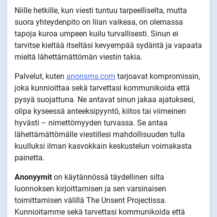
Niille hetkille, kun viesti tuntuu tarpeelliselta, mutta
suora yhteydenpito on liian vaikeaa, on olemassa
tapoja kuroa umpeen kuilu turvallisesti. Sinun ei
tarvitse kieltää itseltäsi kevyempää sydäntä ja vapaata
mieltä lähettämättömän viestin takia.
Palvelut, kuten
anonsms.com
tarjoavat kompromissin,
joka kunnioittaa sekä tarvettasi kommunikoida että
pysyä suojattuna. Ne antavat sinun jakaa ajatuksesi,
olipa kyseessä anteeksipyyntö, kiitos tai viimeinen
hyvästi – nimettömyyden turvassa. Se antaa
lähettämättömälle viestillesi mahdollisuuden tulla
kuulluksi ilman kasvokkain keskustelun voimakasta
painetta.
Anonyymit
on käytännössä täydellinen silta
luonnoksen kirjoittamisen ja sen varsinaisen
toimittamisen välillä The Unsent Projectissa.
Kunnioitamme sekä tarvettasi kommunikoida että