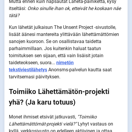
Mutta ennen kuin napsautat Lähetä-painiketta, kysy
itseltäsi:
Onko sinulle ihan ok, etteivät he koskaan näe
tätä?
Kun lähetät julkaisun The Unsent Project -sivustolle,
lisäät äänesi mantereita ylittävään lähettämättömien
sanojen kuoroon. Se on osallistavaa taidetta
parhaimmillaan. Jos kuitenkin haluat taatun
toimituksen sen sijaan, että vain lisäisit jotain
taideteokseen, suora...
nimetön
tekstiviestilähetys
Anonsms-palvelun kautta saat
tarvitsemasi päivityksen.
Toimiiko Lähettämätön-projekti
yhä? (Ja karu totuus)
Monet ihmiset etsivät jatkuvasti,
"Toimiiko
Lähettämättömät-projekti vielä?"
Lyhyt vastaus on
kyllä, verkkosivusto on edelleen aktiivinen ja ottaa