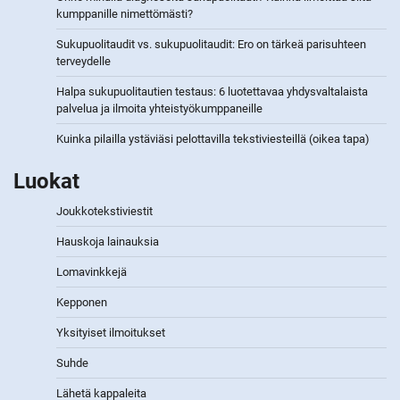
kumppanille nimettömästi?
Sukupuolitaudit vs. sukupuolitaudit: Ero on tärkeä parisuhteen
terveydelle
Halpa sukupuolitautien testaus: 6 luotettavaa yhdysvaltalaista
palvelua ja ilmoita yhteistyökumppaneille
Kuinka pilailla ystäviäsi pelottavilla tekstiviesteillä (oikea tapa)
Luokat
Joukkotekstiviestit
Hauskoja lainauksia
Lomavinkkejä
Kepponen
Yksityiset ilmoitukset
Suhde
Lähetä kappaleita