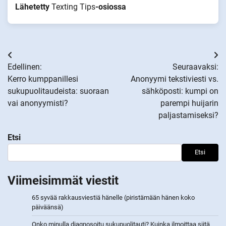
Lähetetty
Texting Tips
-osiossa
Artikkelien
Edellinen:
Seuraavaksi:
selaus
Kerro kumppanillesi
Anonyymi tekstiviesti vs.
sukupuolitaudeista: suoraan
sähköposti: kumpi on
vai anonyymisti?
parempi huijarin
paljastamiseksi?
Etsi
Etsi
Viimeisimmät viestit
65 syvää rakkausviestiä hänelle (piristämään hänen koko
päiväänsä)
Onko minulla diagnosoitu sukupuolitauti? Kuinka ilmoittaa siitä