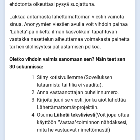
ehdotonta oikeuttasi pysyä suojattuna.
Lakkaa antamasta lähettämättömän viestin vainota
sinua. Anonyymien viestien avulla voit vihdoin painaa
"Lähetä"-painiketta ilman kasvokkain tapahtuvan
vastakkainasettelun aiheuttamaa voimakasta painetta
tai henkilöllisyytesi paljastamisen pelkoa.
Oletko vihdoin valmis sanomaan sen? Näin teet sen
30 sekunnissa:
Siirry kotisivullemme (Sovelluksen
lataamista tai tiliä ei vaadita).
Anna vastaanottajan puhelinnumero.
Kirjoita juuri se viesti, jonka aiot lähettää
Lähettämättömät-projektiin.
Osuma
Lähetä tekstiviesti
(Voit jopa ottaa
käyttöön "Vastaa"-toiminnon nähdäksesi,
mitä he vastaavat nimettömästi!)