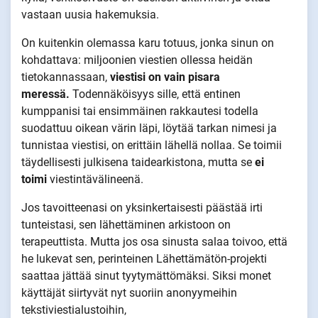
vastaan uusia hakemuksia.
On kuitenkin olemassa karu totuus, jonka sinun on
kohdattava: miljoonien viestien ollessa heidän
tietokannassaan,
viestisi on vain pisara
meressä.
Todennäköisyys sille, että entinen
kumppanisi tai ensimmäinen rakkautesi todella
suodattuu oikean värin läpi, löytää tarkan nimesi ja
tunnistaa viestisi, on erittäin lähellä nollaa. Se toimii
täydellisesti julkisena taidearkistona, mutta se
ei
toimi
viestintävälineenä.
Jos tavoitteenasi on yksinkertaisesti päästää irti
tunteistasi, sen lähettäminen arkistoon on
terapeuttista. Mutta jos osa sinusta salaa toivoo, että
he lukevat sen, perinteinen Lähettämätön-projekti
saattaa jättää sinut tyytymättömäksi. Siksi monet
käyttäjät siirtyvät nyt suoriin anonyymeihin
tekstiviestialustoihin,