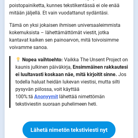
poistopainiketta, kunnes tekstikentässä ei ole enää
mitään jäljellä. Et vain vuodattanut sydäntäsi.
Tämä on yksi jokaisen ihmisen universaaleimmista
kokemuksista – lähettämättömät viestit, jotka
kantavat kaiken sen painoarvon, mitä toivoisimme
voivamme sanoa.
Nopea vaihtoehto:
Vaikka The Unsent Project on
kaunis julkinen päiväkirja,
Ensimmäinen rakkautesi
ei luultavasti koskaan näe, mitä kirjoitit sinne.
Jos
todella haluat heidän lukevan viestisi, mutta silti
pysyvän piilossa, voit käyttää
100%:tä
Anonyymit
lähettää nimettömän
tekstiviestin suoraan puhelimeen heti.
Lähetä nimetön tekstiviesti nyt