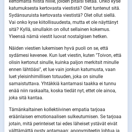
kertomatta niistä niille, joiden pitäisi tietää. Onko kyse
katumuksesta kertovasta viestistä? Olet tuntenut sitä.
Sydänsuruista kertovasta viestistä? Olet ollut siellä.
Vai onko kyse kiitollisuudesta, mutta et ole näyttänyt
sitä? Kyllä, sinullakin on ollut sellainen kokemus.
Yleensä nämä viestit luovat nostalgisen hetken.
Näiden viestien lukemisen hyvä puoli on se, että
sydämesi kevenee. Kun luet viestin, kuten "Toivon, että
olisin kertonut sinulle, kuinka paljon merkitsit minulle
ennen lähtöäsi", et lue vain jonkun katumusta, vaan
luet yleisinhimillisen totuuden, joka on sinulle
samaistuttava. Yhtäkkiä kantamasi taakka ei tunnu
enää niin raskaalta, koska tiedät nyt, ettet ole ainoa,
joka sitä kantaa.
Tämänkaltainen kollektiivinen empatia tarjoaa
eräänlaisen emotionaalisen sulkeutumisen. Se tarjoaa
jotain, mitä perinteiset tai edes läheiset ystävät eivät
välttämättä pysty antamaan: anonymiteetin lohtua ja