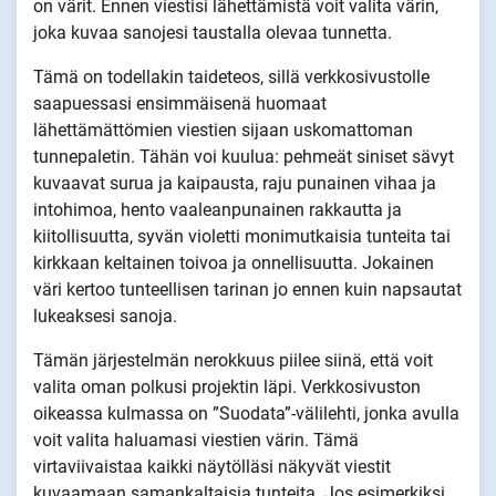
on värit. Ennen viestisi lähettämistä voit valita värin,
joka kuvaa sanojesi taustalla olevaa tunnetta.
Tämä on todellakin taideteos, sillä verkkosivustolle
saapuessasi ensimmäisenä huomaat
lähettämättömien viestien sijaan uskomattoman
tunnepaletin. Tähän voi kuulua: pehmeät siniset sävyt
kuvaavat surua ja kaipausta, raju punainen vihaa ja
intohimoa, hento vaaleanpunainen rakkautta ja
kiitollisuutta, syvän violetti monimutkaisia tunteita tai
kirkkaan keltainen toivoa ja onnellisuutta. Jokainen
väri kertoo tunteellisen tarinan jo ennen kuin napsautat
lukeaksesi sanoja.
Tämän järjestelmän nerokkuus piilee siinä, että voit
valita oman polkusi projektin läpi. Verkkosivuston
oikeassa kulmassa on ”Suodata”-välilehti, jonka avulla
voit valita haluamasi viestien värin. Tämä
virtaviivaistaa kaikki näytölläsi näkyvät viestit
kuvaamaan samankaltaisia tunteita. Jos esimerkiksi