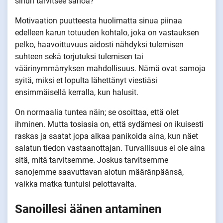
sinun tarvitsee sanoa?
Motivaation puutteesta huolimatta sinua piinaa
edelleen karun totuuden kohtalo, joka on vastauksen
pelko, haavoittuvuus aidosti nähdyksi tulemisen
suhteen sekä torjutuksi tulemisen tai
väärinymmärryksen mahdollisuus. Nämä ovat samoja
syitä, miksi et lopulta lähettänyt viestiäsi
ensimmäisellä kerralla, kun halusit.
On normaalia tuntea näin; se osoittaa, että olet
ihminen. Mutta tosiasia on, että sydämesi on ikuisesti
raskas ja saatat jopa alkaa panikoida aina, kun näet
salatun tiedon vastaanottajan. Turvallisuus ei ole aina
sitä, mitä tarvitsemme. Joskus tarvitsemme
sanojemme saavuttavan aiotun määränpäänsä,
vaikka matka tuntuisi pelottavalta.
Sanoillesi äänen antaminen