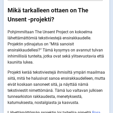
Mikä tarkalleen ottaen on The
Unsent -projekti?
Pohjimmiltaan The Unsent Project on kokoelma
lähettämättömiä tekstiviestejä ensirakkaudelle.
Projektin ydinajatus on "Mitä sanoisit
ensirakkaudellesi?" Tämä kysymys on avannut tulvan
inhimillisiä tunteita, jotka ovat sekä ylitsevuotavia että
kauniita lukea.
Projekti kerää tekstiviestejä ihmisiltä ympäri maailmaa
siitä, mitä he halusivat sanoa ensirakkaudelleen, mutta
eivät koskaan sanoneet sitä, ja näyttää nämä
tekstiviestit nimettömänä. Tämä luo valtavan julkisen
tunnearkiston rakkaudesta, menetyksestä,
katumuksesta, nostalgiasta ja kasvusta.
Lähettämättömän projektin loi taiteilija nimeltä
Rora