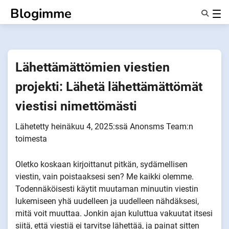
Siirry
Blogimme
sisältöön
Ominaisuudet
Tietoa Meistä
Anonyymit
Lähettämättömien viestien
Ilmoita kumppaneille
projekti: Lähetä lähettämättömät
viestisi nimettömästi
Lähetetty
heinäkuu 4, 2025
:ssä
Anonsms Team
:n
toimesta
Oletko koskaan kirjoittanut pitkän, sydämellisen
viestin, vain poistaaksesi sen? Me kaikki olemme.
Todennäköisesti käytit muutaman minuutin viestin
lukemiseen yhä uudelleen ja uudelleen nähdäksesi,
mitä voit muuttaa. Jonkin ajan kuluttua vakuutat itsesi
siitä, että viestiä ei tarvitse lähettää, ja painat sitten