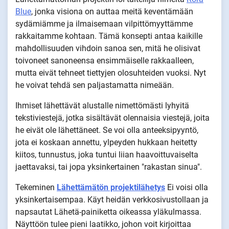
Blue
, jonka visiona on auttaa meitä keventämään
sydämiämme ja ilmaisemaan vilpittömyyttämme
rakkaitamme kohtaan. Tämä konsepti antaa kaikille
mahdollisuuden vihdoin sanoa sen, mitä he olisivat
toivoneet sanoneensa ensimmäiselle rakkaalleen,
mutta eivät tehneet tiettyjen olosuhteiden vuoksi. Nyt
he voivat tehdä sen paljastamatta nimeään.
Ihmiset lähettävät alustalle nimettömästi lyhyitä
tekstiviestejä, jotka sisältävät olennaisia viestejä, joita
he eivät ole lähettäneet. Se voi olla anteeksipyyntö,
jota ei koskaan annettu, ylpeyden hukkaan heitetty
kiitos, tunnustus, joka tuntui liian haavoittuvaiselta
jaettavaksi, tai jopa yksinkertainen "rakastan sinua".
Tekeminen
Lähettämätön projektilähetys
Ei voisi olla
yksinkertaisempaa. Käyt heidän verkkosivustollaan ja
napsautat Lähetä-painiketta oikeassa yläkulmassa.
Näyttöön tulee pieni laatikko, johon voit kirjoittaa