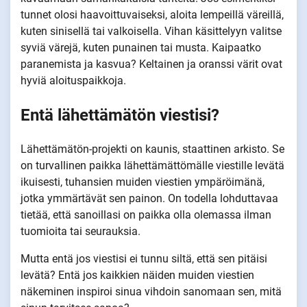
tunnet olosi haavoittuvaiseksi, aloita lempeillä väreillä,
kuten sinisellä tai valkoisella. Vihan käsittelyyn valitse
syviä värejä, kuten punainen tai musta. Kaipaatko
paranemista ja kasvua? Keltainen ja oranssi värit ovat
hyviä aloituspaikkoja.
Entä lähettämätön viestisi?
Lähettämätön-projekti on kaunis, staattinen arkisto. Se
on turvallinen paikka lähettämättömälle viestille levätä
ikuisesti, tuhansien muiden viestien ympäröimänä,
jotka ymmärtävät sen painon. On todella lohduttavaa
tietää, että sanoillasi on paikka olla olemassa ilman
tuomioita tai seurauksia.
Mutta entä jos viestisi ei tunnu siltä, että sen pitäisi
levätä? Entä jos kaikkien näiden muiden viestien
näkeminen inspiroi sinua vihdoin sanomaan sen, mitä