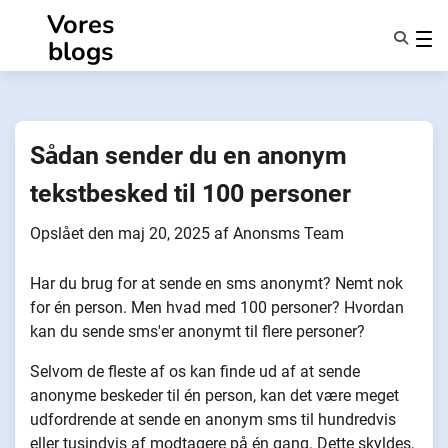
Spring
Vores
til
blogs
indhold
Funktioner
Om Os
Anonymiteter
Sådan sender du en anonym
NotifyPartners
tekstbesked til 100 personer
Opslået den
maj 20, 2025
af
Anonsms Team
Har du brug for at sende en sms anonymt? Nemt nok
for én person. Men hvad med 100 personer? Hvordan
kan du sende sms'er anonymt til flere personer?
Selvom de fleste af os kan finde ud af at sende
anonyme beskeder til én person, kan det være meget
udfordrende at sende en anonym sms til hundredvis
eller tusindvis af modtagere på én gang. Dette skyldes,