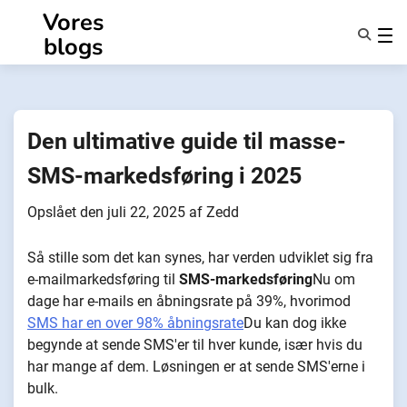
Spring
Vores
til
blogs
indhold
Funktioner
Om Os
Anonymiteter
Den ultimative guide til masse-
NotifyPartners
SMS-markedsføring i 2025
Opslået den
juli 22, 2025
af
Zedd
Så stille som det kan synes, har verden udviklet sig fra
e-mailmarkedsføring til
SMS-markedsføring
Nu om
dage har e-mails en åbningsrate på 39%, hvorimod
SMS har en over 98% åbningsrate
Du kan dog ikke
begynde at sende SMS'er til hver kunde, især hvis du
har mange af dem. Løsningen er at sende SMS'erne i
bulk.