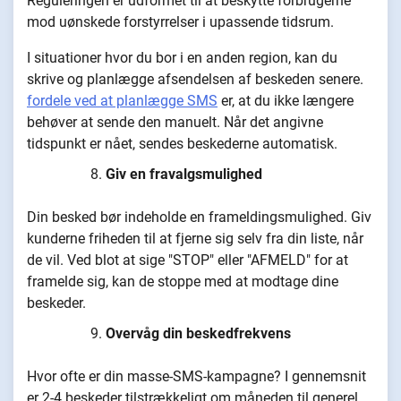
Reguleringen er udformet til at beskytte forbrugerne
mod uønskede forstyrrelser i upassende tidsrum.
I situationer hvor du bor i en anden region, kan du
skrive og planlægge afsendelsen af beskeden senere.
fordele ved at planlægge SMS
er, at du ikke længere
behøver at sende den manuelt. Når det angivne
tidspunkt er nået, sendes beskederne automatisk.
Giv en fravalgsmulighed
Din besked bør indeholde en frameldingsmulighed. Giv
kunderne friheden til at fjerne sig selv fra din liste, når
de vil. Ved blot at sige "STOP" eller "AFMELD" for at
framelde sig, kan de stoppe med at modtage dine
beskeder.
Overvåg din beskedfrekvens
Hvor ofte er din masse-SMS-kampagne? I gennemsnit
er 2-4 beskeder tilstrækkeligt om måneden til generel