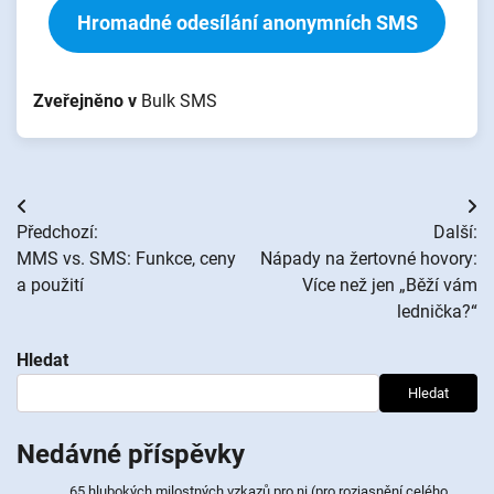
Hromadné odesílání anonymních SMS
Zveřejněno v
Bulk SMS
Navigace
Předchozí:
Další:
pro
MMS vs. SMS: Funkce, ceny
Nápady na žertovné hovory:
a použití
Více než jen „Běží vám
příspěvek
lednička?“
Hledat
Hledat
Nedávné příspěvky
65 hlubokých milostných vzkazů pro ni (pro rozjasnění celého