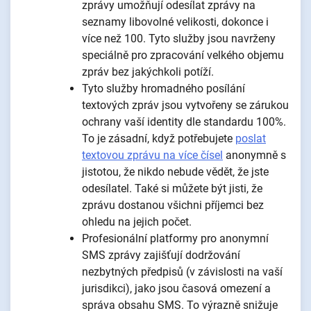
zprávy umožňují odesílat zprávy na
seznamy libovolné velikosti, dokonce i
více než 100. Tyto služby jsou navrženy
speciálně pro zpracování velkého objemu
zpráv bez jakýchkoli potíží.
Tyto služby hromadného posílání
textových zpráv jsou vytvořeny se zárukou
ochrany vaší identity dle standardu 100%.
To je zásadní, když potřebujete
poslat
textovou zprávu na více čísel
anonymně s
jistotou, že nikdo nebude vědět, že jste
odesílatel. Také si můžete být jisti, že
zprávu dostanou všichni příjemci bez
ohledu na jejich počet.
Profesionální platformy pro anonymní
SMS zprávy zajišťují dodržování
nezbytných předpisů (v závislosti na vaší
jurisdikci), jako jsou časová omezení a
správa obsahu SMS. To výrazně snižuje