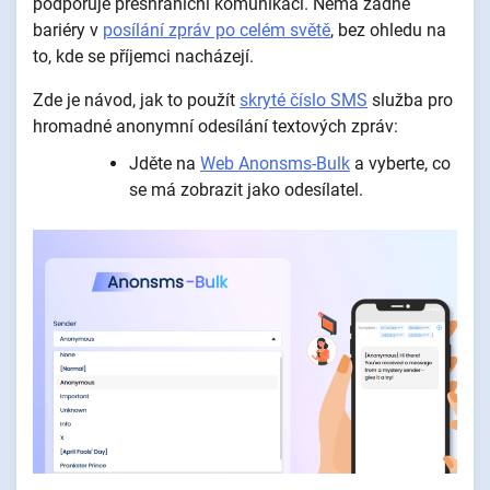
podporuje přeshraniční komunikaci. Nemá žádné
bariéry v
posílání zpráv po celém světě
, bez ohledu na
to, kde se příjemci nacházejí.
Zde je návod, jak to použít
skryté číslo SMS
služba pro
hromadné anonymní odesílání textových zpráv:
Jděte na
Web Anonsms-Bulk
a vyberte, co
se má zobrazit jako odesílatel.