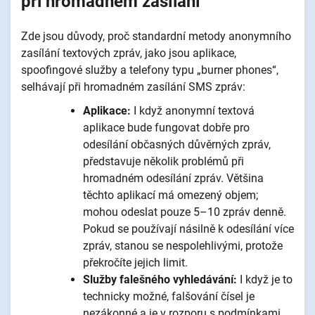
při hromadném zasílání
Zde jsou důvody, proč standardní metody anonymního
zasílání textových zpráv, jako jsou aplikace,
spoofingové služby a telefony typu „burner phones“,
selhávají při hromadném zasílání SMS zpráv:
Aplikace:
I když anonymní textová
aplikace bude fungovat dobře pro
odesílání občasných důvěrných zpráv,
představuje několik problémů při
hromadném odesílání zpráv. Většina
těchto aplikací má omezený objem;
mohou odeslat pouze 5–10 zpráv denně.
Pokud se používají násilně k odesílání více
zpráv, stanou se nespolehlivými, protože
překročíte jejich limit.
Služby falešného vyhledávání:
I když je to
technicky možné, falšování čísel je
nezákonné a je v rozporu s podmínkami