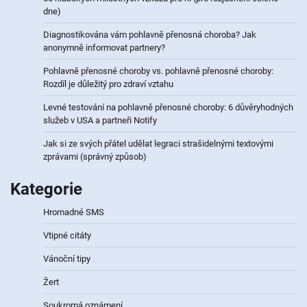
dne)
Diagnostikována vám pohlavně přenosná choroba? Jak
anonymně informovat partnery?
Pohlavně přenosné choroby vs. pohlavně přenosné choroby:
Rozdíl je důležitý pro zdraví vztahu
Levné testování na pohlavně přenosné choroby: 6 důvěryhodných
služeb v USA a partneři Notify
Jak si ze svých přátel udělat legraci strašidelnými textovými
zprávami (správný způsob)
Kategorie
Hromadné SMS
Vtipné citáty
Vánoční tipy
Žert
Soukromá oznámení