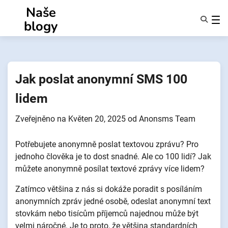
Přejít
Naše
k
blogy
obsahu
Funkce
O Nás
Anonymy
Jak poslat anonymní SMS 100
NotifyPartners
lidem
Zveřejněno na
Květen 20, 2025
od
Anonsms Team
Potřebujete anonymně poslat textovou zprávu? Pro
jednoho člověka je to dost snadné. Ale co 100 lidí? Jak
můžete anonymně posílat textové zprávy více lidem?
Zatímco většina z nás si dokáže poradit s posíláním
anonymních zpráv jedné osobě, odeslat anonymní text
stovkám nebo tisícům příjemců najednou může být
velmi náročné. Je to proto, že většina standardních