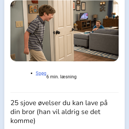
Spøg
6 min. læsning
25 sjove øvelser du kan lave på
din bror (han vil aldrig se det
komme)