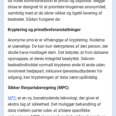
så vores kommunikation er privat og usporbar. Begge
disse er designet til at prioritere brugernes anonymitet,
samtidig med at de sikrer sikker og ligetil levering af
beskeder. Sådan fungerer de:
Kryptering og privatlivsforanstaltninger
Anonyme sms'er er afhængige af kryptering. Koderne
er ulæselige. De kan kun dekrypteres af den person, der
skulle have modtaget dem. Det betyder, at hvis dataene
opsnappes, er deres integritet beskyttet. Selvom
beskedindholdet normalt krypteres ende til ende uden
involveret tredjepart, inklusive tjenesteudbyderen for
adgang, kan krypteringen af data være upålidelig.
Sikker flerpartsberegning (MPC)
MPC
er en ny, banebrydende teknologi, der giver et
ekstra lag af sikkerhed. Det muliggør behandling af
data mellem parter uden at afsløre specifikke