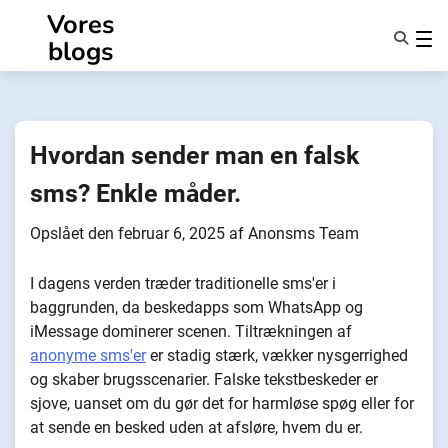
Spring
Vores
til
blogs
indhold
Funktioner
Om Os
Anonymiteter
Hvordan sender man en falsk
NotifyPartners
sms? Enkle måder.
Opslået den
februar 6, 2025
af
Anonsms Team
I dagens verden træder traditionelle sms'er i
baggrunden, da beskedapps som WhatsApp og
iMessage dominerer scenen. Tiltrækningen af
anonyme sms'er
er stadig stærk, vækker nysgerrighed
og skaber brugsscenarier. Falske tekstbeskeder er
sjove, uanset om du gør det for harmløse spøg eller for
at sende en besked uden at afsløre, hvem du er.