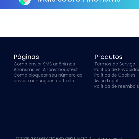
Páginas
Produtos
Como enviar SMS anônimos
Termos de Serviço
Anonsms vs. Anonymoustext
Política de Privacid
Como bloquear seu número ao
Política de Cookies
enviar mensagens de texto
Aviso Legal
Política de reembol
© 2026 GRAPHIFY TECHNOLOGY LIMITED. All rights reserved.