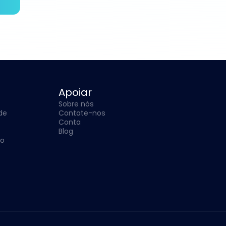
Apoiar
Sobre nós
ade
Contate-nos
Conta
Blog
so