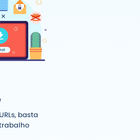
e
URLs, basta
 trabalho