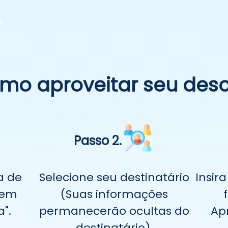
mo aproveitar seu des
Passo 2.
a de
Selecione seu destinatário
Insir
 em
(Suas informações
".
permanecerão ocultas do
Ap
destinatário).