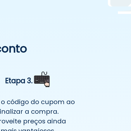
conto
Etapa 3.
a o código do cupom ao
finalizar a compra.
roveite preços ainda
mais vantajosos.