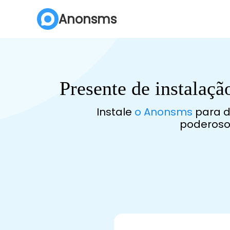
Anonsms
Anonsms
Anonsms
Presente de instalaçã
Instale
o Anonsms
para d
poderosos