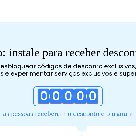
o: instale para receber desco
esbloquear códigos de desconto exclusivos,
 e experimentar serviços exclusivos e super
0
0
0
0
0
as pessoas receberam o desconto e o usaram