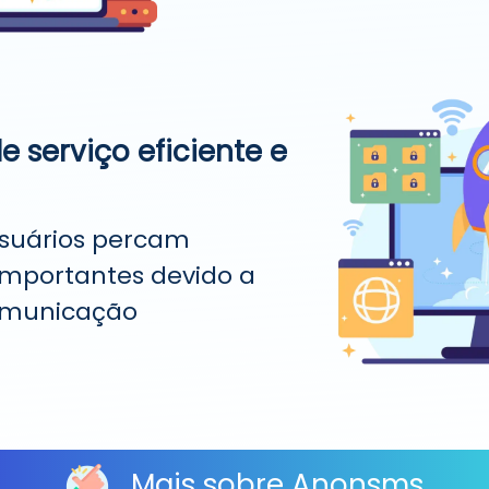
e serviço eficiente e
usuários percam
importantes devido a
omunicação
Mais sobre Anonsms